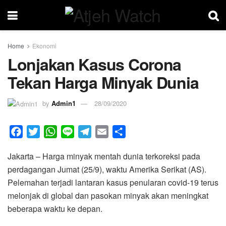
Home
Ekonomi
Lonjakan Kasus Corona
Tekan Harga Minyak Dunia
by
Admin1
28/09/2020
F
T
W
L
T
E
S
a
w
h
i
e
m
h
Jakarta – Harga minyak mentah dunia terkoreksi pada
c
i
a
n
l
a
a
perdagangan Jumat (25/9), waktu Amerika Serikat (AS).
e
t
t
e
e
i
r
Pelemahan terjadi lantaran kasus penularan covid-19 terus
b
t
s
g
l
e
melonjak di global dan pasokan minyak akan meningkat
o
e
A
r
beberapa waktu ke depan.
o
r
p
a
k
p
m