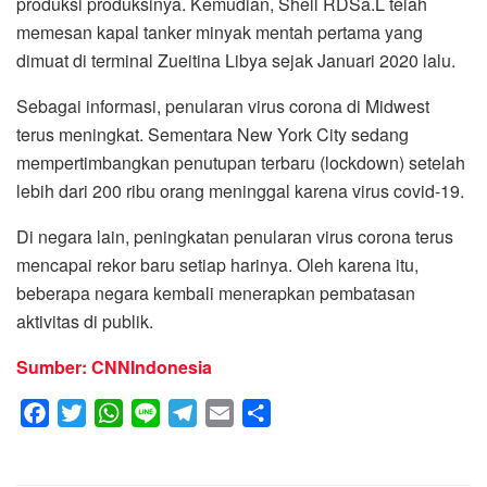
produksi produksinya. Kemudian, Shell RDSa.L telah
memesan kapal tanker minyak mentah pertama yang
dimuat di terminal Zueitina Libya sejak Januari 2020 lalu.
Sebagai informasi, penularan virus corona di Midwest
terus meningkat. Sementara New York City sedang
mempertimbangkan penutupan terbaru (lockdown) setelah
lebih dari 200 ribu orang meninggal karena virus covid-19.
Di negara lain, peningkatan penularan virus corona terus
mencapai rekor baru setiap harinya. Oleh karena itu,
beberapa negara kembali menerapkan pembatasan
aktivitas di publik.
Sumber: CNNIndonesia
F
T
W
L
T
E
S
a
w
h
i
e
m
h
c
i
a
n
l
a
a