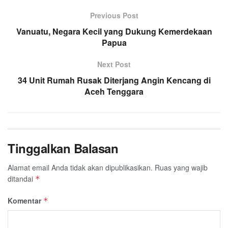
e
t
t
e
e
i
r
Previous Post
b
t
s
g
l
e
Vanuatu, Negara Kecil yang Dukung Kemerdekaan
o
e
A
r
Papua
o
r
p
a
k
p
m
Next Post
34 Unit Rumah Rusak Diterjang Angin Kencang di
Aceh Tenggara
Tinggalkan Balasan
Alamat email Anda tidak akan dipublikasikan.
Ruas yang wajib
ditandai
*
Komentar
*