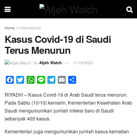
Home
Internasional
Kasus Covid-19 di Saudi
Terus Menurun
by
Atjeh Watch
11/10/2020
F
T
W
L
T
E
S
a
w
h
i
e
m
h
RIYADH – Kasus Covid-19 di Arab Saudi terus menurun.
c
i
a
n
l
a
a
Pada Sabtu (10/10) kemarin, Kementerian Kesehatan Arab
e
t
t
e
e
i
r
Saudi mengumumkan jumlah infeksi baru di Saudi
b
t
s
g
l
e
sebanyak 405 kasus.
o
e
A
r
o
r
p
a
Kementerian juga mengumumkan jumlah kasus kematian
k
p
m