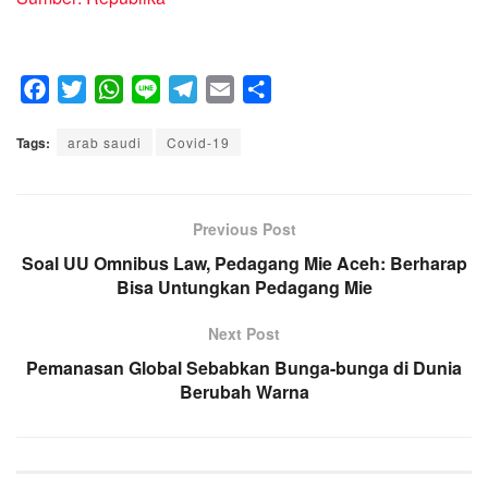
F
T
W
L
T
E
S
a
w
h
i
e
m
h
Tags:
c
arab saudi
i
a
n
Covid-19
l
a
a
e
t
t
e
e
i
r
b
t
s
g
l
e
o
e
A
Previous Post
r
o
r
p
a
Soal UU Omnibus Law, Pedagang Mie Aceh: Berharap
k
Bisa Untungkan Pedagang Mie
p
m
Next Post
Pemanasan Global Sebabkan Bunga-bunga di Dunia
Berubah Warna