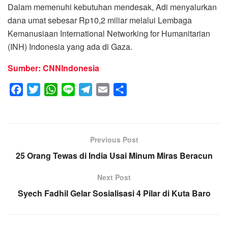
Dalam memenuhi kebutuhan mendesak, Adi menyalurkan
dana umat sebesar Rp10,2 miliar melalui Lembaga
Kemanusiaan International Networking for Humanitarian
(INH) Indonesia yang ada di Gaza.
Sumber: CNNIndonesia
F
T
W
L
T
E
S
a
w
h
i
e
m
h
c
i
a
n
l
a
a
e
t
t
e
e
i
r
Previous Post
b
t
s
g
l
e
25 Orang Tewas di India Usai Minum Miras Beracun
o
e
A
r
o
r
p
a
Next Post
k
p
m
Syech Fadhil Gelar Sosialisasi 4 Pilar di Kuta Baro