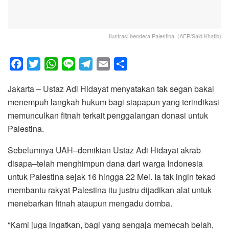
Ilustrasi bendera Palestina. (AFP/Said Khatib)
F
T
W
L
T
E
S
a
w
h
i
e
m
h
Jakarta – Ustaz Adi Hidayat menyatakan tak segan bakal
c
i
a
n
l
a
a
menempuh langkah hukum bagi siapapun yang terindikasi
e
t
t
e
e
i
r
memunculkan fitnah terkait penggalangan donasi untuk
b
t
s
g
l
e
Palestina.
o
e
A
r
o
r
p
a
Sebelumnya UAH–demikian Ustaz Adi Hidayat akrab
k
p
m
disapa–telah menghimpun dana dari warga Indonesia
untuk Palestina sejak 16 hingga 22 Mei. Ia tak ingin tekad
membantu rakyat Palestina itu justru dijadikan alat untuk
menebarkan fitnah ataupun mengadu domba.
“Kami juga ingatkan, bagi yang sengaja memecah belah,