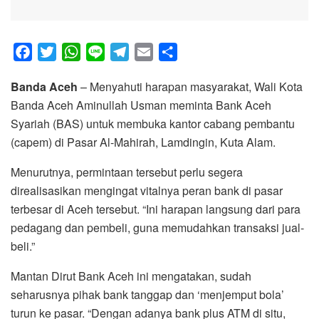
F
T
W
L
T
E
S
a
w
h
i
e
m
h
Banda Aceh
– Menyahuti harapan masyarakat, Wali Kota
c
i
a
n
l
a
a
Banda Aceh Aminullah Usman meminta Bank Aceh
e
t
t
e
e
i
r
Syariah (BAS) untuk membuka kantor cabang pembantu
b
t
s
g
l
e
(capem) di Pasar Al-Mahirah, Lamdingin, Kuta Alam.
o
e
A
r
o
r
p
a
Menurutnya, permintaan tersebut perlu segera
k
p
m
direalisasikan mengingat vitalnya peran bank di pasar
terbesar di Aceh tersebut. “Ini harapan langsung dari para
pedagang dan pembeli, guna memudahkan transaksi jual-
beli.”
Mantan Dirut Bank Aceh ini mengatakan, sudah
seharusnya pihak bank tanggap dan ‘menjemput bola’
turun ke pasar. “Dengan adanya bank plus ATM di situ,