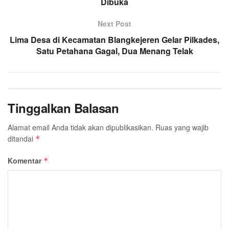
Dibuka
o
r
p
a
k
p
m
Next Post
Lima Desa di Kecamatan Blangkejeren Gelar Pilkades,
Satu Petahana Gagal, Dua Menang Telak
Tinggalkan Balasan
Alamat email Anda tidak akan dipublikasikan.
Ruas yang wajib
ditandai
*
Komentar
*