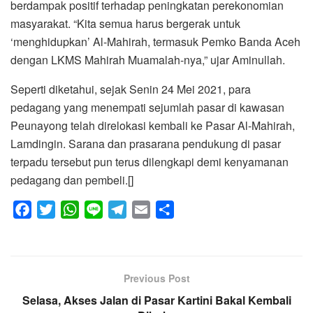
berdampak positif terhadap peningkatan perekonomian
masyarakat. “Kita semua harus bergerak untuk
‘menghidupkan’ Al-Mahirah, termasuk Pemko Banda Aceh
dengan LKMS Mahirah Muamalah-nya,” ujar Aminullah.
Seperti diketahui, sejak Senin 24 Mei 2021, para
pedagang yang menempati sejumlah pasar di kawasan
Peunayong telah direlokasi kembali ke Pasar Al-Mahirah,
Lamdingin. Sarana dan prasarana pendukung di pasar
terpadu tersebut pun terus dilengkapi demi kenyamanan
pedagang dan pembeli.[]
F
T
W
L
T
E
S
a
w
h
i
e
m
h
c
i
a
n
l
a
a
e
t
t
e
e
i
r
Previous Post
b
t
s
g
l
e
Selasa, Akses Jalan di Pasar Kartini Bakal Kembali
o
e
A
r