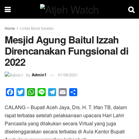
Home
Lintas Barat Selatan
Mesjid Agung Baitul Izzah
Direncanakan Fungsional di
2022
by
Admin1
01/06/2021
F
T
W
L
T
E
S
a
w
h
i
e
m
h
CALANG – Bupati Aceh Jaya, Drs. H. T. Irfan TB, dalam
c
i
a
n
l
a
a
rapat terbatas setelah pelaksanaan upacara Hari Lahir
e
t
t
e
e
i
r
Pancasila yang dilakukan secara Virtual yang juga
b
t
s
g
l
e
diselenggarakan secara terbatas di Aula Kantor Bupati
o
e
A
r