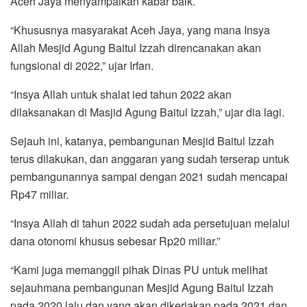
Aceh Jaya menyampaikan kabar baik.
o
r
p
a
k
p
m
“Khususnya masyarakat Aceh Jaya, yang mana Insya
Allah Mesjid Agung Baitul Izzah direncanakan akan
fungsional di 2022,” ujar Irfan.
“Insya Allah untuk shalat ied tahun 2022 akan
dilaksanakan di Masjid Agung Baitul Izzah,” ujar dia lagi.
Sejauh ini, katanya, pembangunan Mesjid Baitul Izzah
terus dilakukan, dan anggaran yang sudah terserap untuk
pembangunannya sampai dengan 2021 sudah mencapai
Rp47 miliar.
“Insya Allah di tahun 2022 sudah ada persetujuan melalui
dana otonomi khusus sebesar Rp20 miliar.”
“Kami juga memanggil pihak Dinas PU untuk melihat
sejauhmana pembangunan Mesjid Agung Baitul Izzah
pada 2020 lalu dan yang akan dikerjakan pada 2021 dan