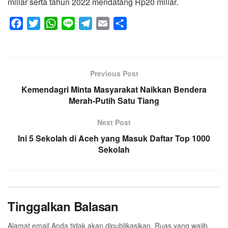
miliar serta tahun 2022 mendatang Rp20 miliar.
F
T
W
L
T
E
S
a
w
h
i
e
m
h
c
i
a
n
l
a
a
e
t
t
e
e
i
r
Previous Post
b
t
s
g
l
e
Kemendagri Minta Masyarakat Naikkan Bendera
o
e
A
r
Merah-Putih Satu Tiang
o
r
p
a
k
p
m
Next Post
Ini 5 Sekolah di Aceh yang Masuk Daftar Top 1000
Sekolah
Tinggalkan Balasan
Alamat email Anda tidak akan dipublikasikan.
Ruas yang wajib