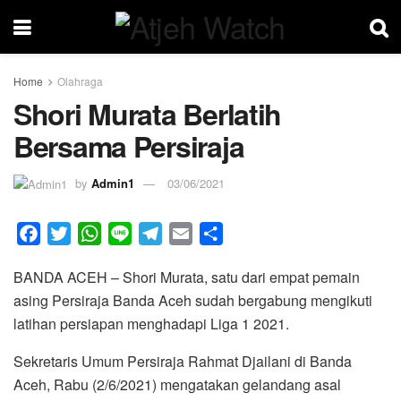
Home
Olahraga
Shori Murata Berlatih
Bersama Persiraja
by
Admin1
03/06/2021
F
T
W
L
T
E
S
a
w
h
i
e
m
h
BANDA ACEH – Shori Murata, satu dari empat pemain
c
i
a
n
l
a
a
asing Persiraja Banda Aceh sudah bergabung mengikuti
e
t
t
e
e
i
r
latihan persiapan menghadapi Liga 1 2021.
b
t
s
g
l
e
o
e
A
r
Sekretaris Umum Persiraja Rahmat Djailani di Banda
o
r
p
a
Aceh, Rabu (2/6/2021) mengatakan gelandang asal
k
p
m