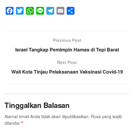
F
T
W
L
T
E
S
a
w
h
i
e
m
h
c
i
a
n
l
a
a
e
t
t
e
e
i
r
Previous Post
b
t
s
g
l
e
o
Israel Tangkap Pemimpin Hamas di Tepi Barat
e
A
r
o
r
p
a
Next Post
k
p
m
Wali Kota Tinjau Pelaksanaan Vaksinasi Covid-19
Tinggalkan Balasan
Alamat email Anda tidak akan dipublikasikan.
Ruas yang wajib
ditandai
*