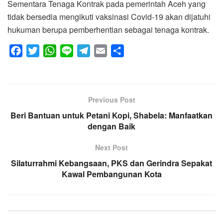
Sementara Tenaga Kontrak pada pemerintah Aceh yang
tidak bersedia mengikuti vaksinasi Covid-19 akan dijatuhi
hukuman berupa pemberhentian sebagai tenaga kontrak.
F
T
W
L
T
E
S
a
w
h
i
e
m
h
c
i
a
n
l
a
a
e
t
t
e
e
i
r
Previous Post
b
t
s
g
l
e
Beri Bantuan untuk Petani Kopi, Shabela: Manfaatkan
o
e
A
r
dengan Baik
o
r
p
a
k
p
m
Next Post
Silaturrahmi Kebangsaan, PKS dan Gerindra Sepakat
Kawal Pembangunan Kota