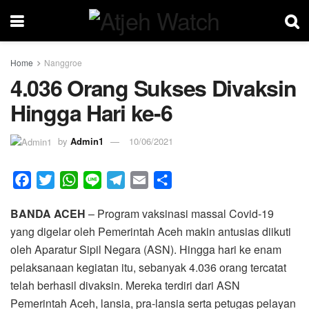
Home
Nanggroe
4.036 Orang Sukses Divaksin
Hingga Hari ke-6
by
Admin1
10/06/2021
F
T
W
L
T
E
S
a
w
h
i
e
m
h
BANDA ACEH
– Program vaksinasi massal Covid-19
c
i
a
n
l
a
a
yang digelar oleh Pemerintah Aceh makin antusias diikuti
e
t
t
e
e
i
r
oleh Aparatur Sipil Negara (ASN). Hingga hari ke enam
b
t
s
g
l
e
pelaksanaan kegiatan itu, sebanyak 4.036 orang tercatat
o
e
A
r
telah berhasil divaksin. Mereka terdiri dari ASN
o
r
p
a
Pemerintah Aceh, lansia, pra-lansia serta petugas pelayan
k
p
m