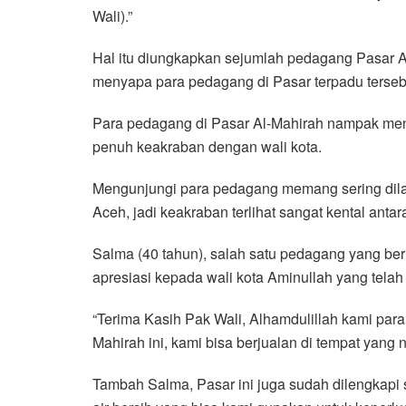
Wali).”
e
t
t
e
e
i
r
b
t
s
g
l
e
Hal itu diungkapkan sejumlah pedagang Pasar 
o
e
A
r
menyapa para pedagang di Pasar terpadu tersebu
o
r
p
a
k
p
m
Para pedagang di Pasar Al-Mahirah nampak men
penuh keakraban dengan wali kota.
Mengunjungi para pedagang memang sering di
Aceh, jadi keakraban terlihat sangat kental anta
Salma (40 tahun), salah satu pedagang yang be
apresiasi kepada wali kota Aminullah yang tela
“Terima Kasih Pak Wali, Alhamdulillah kami par
Mahirah ini, kami bisa berjualan di tempat yang n
Tambah Salma, Pasar ini juga sudah dilengkapi