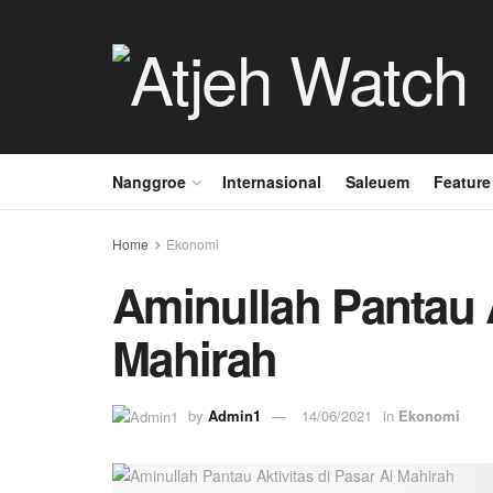
Nanggroe
Internasional
Saleuem
Feature
Home
Ekonomi
Aminullah Pantau A
Mahirah
by
Admin1
14/06/2021
in
Ekonomi