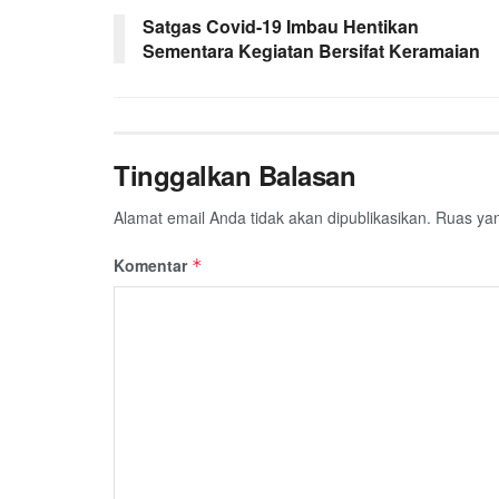
Satgas Covid-19 Imbau Hentikan
o
e
A
r
Sementara Kegiatan Bersifat Keramaian
o
r
p
a
k
p
m
Tinggalkan Balasan
Alamat email Anda tidak akan dipublikasikan.
Ruas yan
Komentar
*