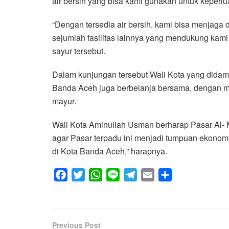
air bersih yang bisa kami gunakan untuk keperl
“Dengan tersedia air bersih, kami bisa menjaga 
sejumlah fasilitas lainnya yang mendukung kam
sayur tersebut.
Dalam kunjungan tersebut Wali Kota yang didampin
Banda Aceh juga berbelanja bersama, dengan m
mayur.
Wali Kota Aminullah Usman berharap Pasar Al- 
agar Pasar terpadu ini menjadi tumpuan ekono
di Kota Banda Aceh,” harapnya.
F
T
W
L
T
E
S
a
w
h
i
e
m
h
c
i
a
n
l
a
a
e
t
t
e
e
i
r
Previous Post
b
t
s
g
l
e