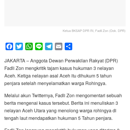
Ketua BKSAP DPR RI, Fadli Zon (Dok. DPR)
F
T
W
L
T
E
S
a
w
h
i
e
m
h
JAKARTA – Anggota Dewan Perwakilan Rakyat (DPR)
c
i
a
n
l
a
a
Fadli Zon mengkritik tajam kasus hukuman 3 nelayan
e
t
t
e
e
i
r
Aceh. Ketiga nelayan asal Aceh itu dihukum 5 tahun
b
t
s
g
l
e
penjara setelah menyelamatkan warga Rohingya.
o
e
A
r
o
r
p
a
Melalui akun Twitternya, Fadli Zon mengomentari sebuah
k
p
m
berita mengenai kasus tersebut. Berita ini menuliskan 3
nelayan Aceh Utara yang menolong warga rohingya di
tengah laut mendapatkan hukuman 5 Tahun penjara.