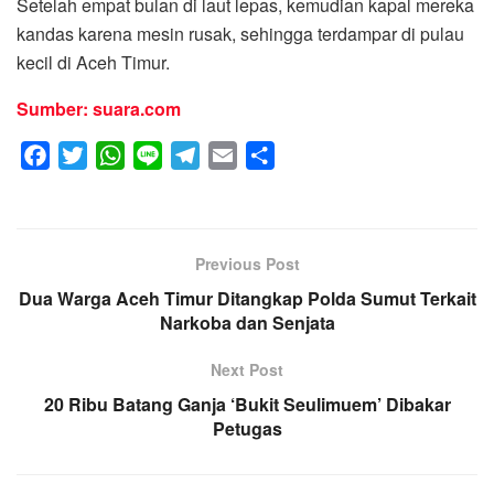
Setelah empat bulan di laut lepas, kemudian kapal mereka
kandas karena mesin rusak, sehingga terdampar di pulau
kecil di Aceh Timur.
Sumber: suara.com
F
T
W
L
T
E
S
a
w
h
i
e
m
h
c
i
a
n
l
a
a
e
t
t
e
e
i
r
Previous Post
b
t
s
g
l
e
Dua Warga Aceh Timur Ditangkap Polda Sumut Terkait
o
e
A
r
Narkoba dan Senjata
o
r
p
a
k
p
m
Next Post
20 Ribu Batang Ganja ‘Bukit Seulimuem’ Dibakar
Petugas