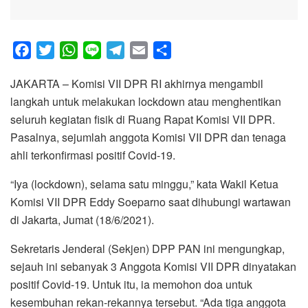
F
T
W
L
T
E
S
a
w
h
i
e
m
h
JAKARTA – Komisi VII DPR RI akhirnya mengambil
c
i
a
n
l
a
a
langkah untuk melakukan lockdown atau menghentikan
e
t
t
e
e
i
r
seluruh kegiatan fisik di Ruang Rapat Komisi VII DPR.
b
t
s
g
l
e
Pasalnya, sejumlah anggota Komisi VII DPR dan tenaga
o
e
A
r
ahli terkonfirmasi positif Covid-19.
o
r
p
a
k
p
m
“Iya (lockdown), selama satu minggu,” kata Wakil Ketua
Komisi VII DPR Eddy Soeparno saat dihubungi wartawan
di Jakarta, Jumat (18/6/2021).
Sekretaris Jenderal (Sekjen) DPP PAN ini mengungkap,
sejauh ini sebanyak 3 Anggota Komisi VII DPR dinyatakan
positif Covid-19. Untuk itu, ia memohon doa untuk
kesembuhan rekan-rekannya tersebut. “Ada tiga anggota