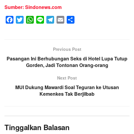
Sumber: Sindonews.com
F
T
W
L
T
E
S
a
w
h
i
e
m
h
c
i
a
n
l
a
a
e
t
t
e
e
i
r
Previous Post
b
t
s
g
l
e
Pasangan Ini Berhubungan Seks di Hotel Lupa Tutup
o
e
A
r
Gorden, Jadi Tontonan Orang-orang
o
r
p
a
k
p
m
Next Post
MUI Dukung Mawardi Soal Teguran ke Utusan
Kemenkes Tak Berjilbab
Tinggalkan Balasan