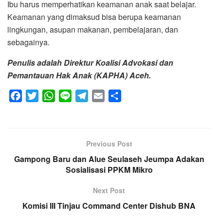
Ibu harus memperhatikan keamanan anak saat belajar.
Keamanan yang dimaksud bisa berupa keamanan
lingkungan, asupan makanan, pembelajaran, dan
sebagainya.
Penulis adalah Direktur Koalisi Advokasi dan
Pemantauan Hak Anak (KAPHA) Aceh.
F
T
W
L
T
E
S
a
w
h
i
e
m
h
c
i
a
n
l
a
a
e
t
t
e
e
i
r
Previous Post
b
t
s
g
l
e
Gampong Baru dan Alue Seulaseh Jeumpa Adakan
o
e
A
r
Sosialisasi PPKM Mikro
o
r
p
a
k
p
m
Next Post
Komisi III Tinjau Command Center Dishub BNA