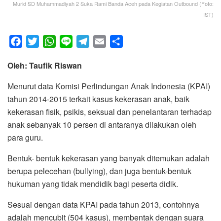
Murid SD Muhammadiyah 2 Suka Rami Banda Aceh pada Kegiatan Outbound (Foto:
IST)
F
T
W
L
T
E
S
a
w
h
i
e
m
h
Oleh: Taufik Riswan
c
i
a
n
l
a
a
e
t
t
e
e
i
r
Menurut data Komisi Perlindungan Anak Indonesia (KPAI)
b
t
s
g
l
e
tahun 2014-2015 terkait kasus kekerasan anak, baik
o
e
A
r
kekerasan fisik, psikis, seksual dan penelantaran terhadap
o
r
p
a
anak sebanyak 10 persen di antaranya dilakukan oleh
k
p
m
para guru.
Bentuk- bentuk kekerasan yang banyak ditemukan adalah
berupa pelecehan (bullying), dan juga bentuk-bentuk
hukuman yang tidak mendidik bagi peserta didik.
Sesuai dengan data KPAI pada tahun 2013, contohnya
adalah mencubit (504 kasus), membentak dengan suara