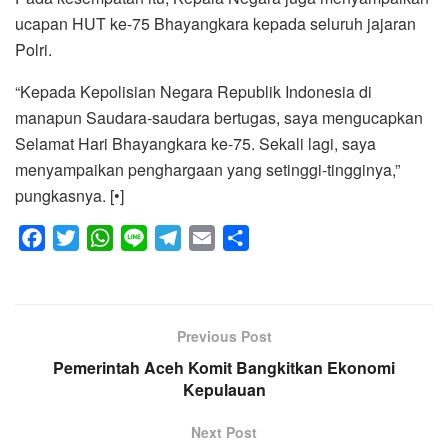
ucapan HUT ke-75 Bhayangkara kepada seluruh jajaran
Polri.
“Kepada Kepolisian Negara Republik Indonesia di
manapun Saudara-saudara bertugas, saya mengucapkan
Selamat Hari Bhayangkara ke-75. Sekali lagi, saya
menyampaikan penghargaan yang setinggi-tingginya,”
pungkasnya. [•]
F
T
W
L
T
E
S
a
w
h
i
e
m
h
c
i
a
n
l
a
a
e
t
t
e
e
i
r
Previous Post
b
t
s
g
l
e
o
Pemerintah Aceh Komit Bangkitkan Ekonomi
e
A
r
Kepulauan
o
r
p
a
k
p
m
Next Post