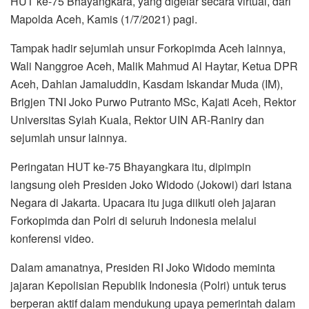
HUT ke-75 Bhayangkara, yang digelar secara virtual, dari
o
r
p
a
Mapolda Aceh, Kamis (1/7/2021) pagi.
k
p
m
Tampak hadir sejumlah unsur Forkopimda Aceh lainnya,
Wali Nanggroe Aceh, Malik Mahmud Al Haytar, Ketua DPR
Aceh, Dahlan Jamaluddin, Kasdam Iskandar Muda (IM),
Brigjen TNI Joko Purwo Putranto MSc, Kajati Aceh, Rektor
Universitas Syiah Kuala, Rektor UIN AR-Raniry dan
sejumlah unsur lainnya.
Peringatan HUT ke-75 Bhayangkara itu, dipimpin
langsung oleh Presiden Joko Widodo (Jokowi) dari Istana
Negara di Jakarta. Upacara itu juga diikuti oleh jajaran
Forkopimda dan Polri di seluruh Indonesia melalui
konferensi video.
Dalam amanatnya, Presiden RI Joko Widodo meminta
jajaran Kepolisian Republik Indonesia (Polri) untuk terus
berperan aktif dalam mendukung upaya pemerintah dalam