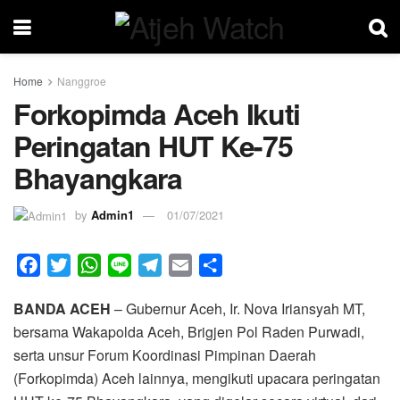
Home
Nanggroe
Forkopimda Aceh Ikuti
Peringatan HUT Ke-75
Bhayangkara
by
Admin1
01/07/2021
F
T
W
L
T
E
S
a
w
h
i
e
m
h
BANDA ACEH
– Gubernur Aceh, Ir. Nova Iriansyah MT,
c
i
a
n
l
a
a
bersama Wakapolda Aceh, Brigjen Pol Raden Purwadi,
e
t
t
e
e
i
r
serta unsur Forum Koordinasi Pimpinan Daerah
b
t
s
g
l
e
(Forkopimda) Aceh lainnya, mengikuti upacara peringatan
o
e
A
r