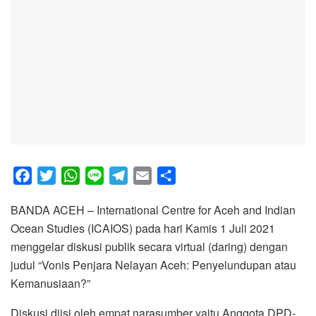
F
T
W
L
T
E
S
a
w
h
i
e
m
h
BANDA ACEH – International Centre for Aceh and Indian
c
i
a
n
l
a
a
Ocean Studies (ICAIOS) pada hari Kamis 1 Juli 2021
e
t
t
e
e
i
r
menggelar diskusi publik secara virtual (daring) dengan
b
t
s
g
l
e
judul “Vonis Penjara Nelayan Aceh: Penyelundupan atau
o
e
A
r
Kemanusiaan?”
o
r
p
a
k
p
m
Diskusi diisi oleh empat narasumber yaitu Anggota DPD-