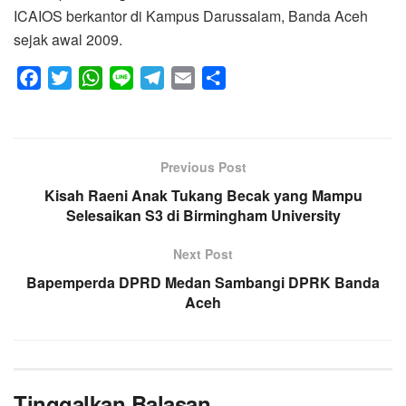
ICAIOS berkantor di Kampus Darussalam, Banda Aceh
sejak awal 2009.
F
T
W
L
T
E
S
a
w
h
i
e
m
h
c
i
a
n
l
a
a
e
t
t
e
e
i
r
Previous Post
b
t
s
g
l
e
o
Kisah Raeni Anak Tukang Becak yang Mampu
e
A
r
Selesaikan S3 di Birmingham University
o
r
p
a
k
p
m
Next Post
Bapemperda DPRD Medan Sambangi DPRK Banda
Aceh
Tinggalkan Balasan