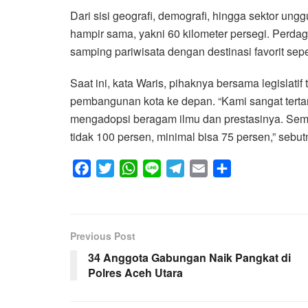
Dari sisi geografi, demografi, hingga sektor ungg
hampir sama, yakni 60 kilometer persegi. Perda
samping pariwisata dengan destinasi favorit sepert
Saat ini, kata Waris, pihaknya bersama legisl
pembangunan kota ke depan. “Kami sangat terta
mengadopsi beragam ilmu dan prestasinya. Semog
tidak 100 persen, minimal bisa 75 persen,” sebut
F
T
W
L
T
E
S
a
w
h
i
e
m
h
c
i
a
n
l
a
a
e
t
t
e
e
i
r
Previous Post
b
t
s
g
l
e
34 Anggota Gabungan Naik Pangkat di
o
e
A
r
Polres Aceh Utara
o
r
p
a
k
p
m