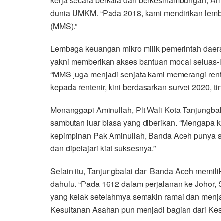
kerja secara berkala dan berkesinambungan, Am
dunia UMKM. “Pada 2018, kami mendirikan lem
(MMS).”
Lembaga keuangan mikro milik pemerintah daera
yakni memberikan akses bantuan modal seluas-lu
“MMS juga menjadi senjata kami memerangi rent
kepada rentenir, kini berdasarkan survei 2020, ti
Menanggapi Aminullah, Plt Wali Kota Tanjungba
sambutan luar biasa yang diberikan. “Mengapa 
kepimpinan Pak Aminullah, Banda Aceh punya seg
dan dipelajari kiat suksesnya.”
Selain itu, Tanjungbalai dan Banda Aceh memili
dahulu. “Pada 1612 dalam perjalanan ke Johor, 
yang kelak setelahmya semakin ramai dan menja
Kesultanan Asahan pun menjadi bagian dari Kes