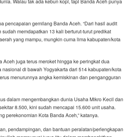
i dunia. Walau tak ada kebun kopi, tapi Banda Aceh punya
a pencapaian gemilang Banda Aceh. “Dari hasil audit
sudah memdapatkan 13 kali berturut-turut predikat
daerah yang mampu, mungkin cuma lima kabupaten/kota
Aceh juga terus meroket hingga ke peringkat dua
ua nasional di bawah Yogyakarta dari 514 kabupaten/kota
ri terus menurunnya angka kemiskinan dan pengangguran
okus dalam mengembangkan dunia Usaha Mikro Kecil dan
kitar 8.500, kini sudah mencapai 15.600 unit usaha.
ung perekonomian Kota Banda Aceh,” katanya.
an, pendampingan, dan bantuan peralatan/perlengkapan