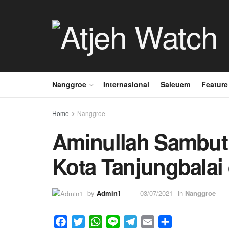
Nanggroe
Internasional
Saleuem
Feature
Home
Nanggroe
Aminullah Sambut 
Kota Tanjungbalai
by
Admin1
03/07/2021
in
Nanggroe
F
T
W
L
T
E
S