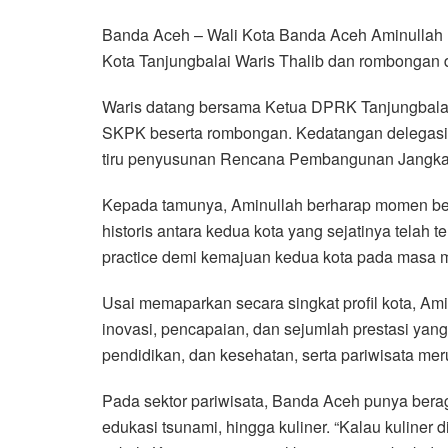
a
w
h
i
e
m
h
Banda Aceh – Wali Kota Banda Aceh Aminullah 
c
i
a
n
l
a
a
Kota Tanjungbalai Waris Thalib dan rombongan d
e
t
t
e
e
i
r
b
t
s
g
l
e
Waris datang bersama Ketua DPRK Tanjungbala
o
e
A
r
SKPK beserta rombongan. Kedatangan delegasi dar
o
r
p
a
tiru penyusunan Rencana Pembangunan Jangk
k
p
m
Kepada tamunya, Aminullah berharap momen berh
historis antara kedua kota yang sejatinya telah ter
practice demi kemajuan kedua kota pada masa 
Usai memaparkan secara singkat profil kota, Am
inovasi, pencapaian, dan sejumlah prestasi yang
pendidikan, dan kesehatan, serta pariwisata me
Pada sektor pariwisata, Banda Aceh punya beragam 
edukasi tsunami, hingga kuliner. “Kalau kuliner 