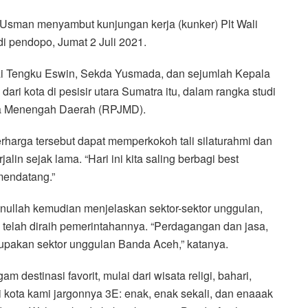
Usman menyambut kunjungan kerja (kunker) Plt Wali
i pendopo, Jumat 2 Juli 2021.
i Tengku Eswin, Sekda Yusmada, dan sejumlah Kepala
i kota di pesisir utara Sumatra itu, dalam rangka studi
a Menengah Daerah (RPJMD).
arga tersebut dapat memperkokoh tali silaturahmi dan
jalin sejak lama. “Hari ini kita saling berbagi best
mendatang.”
inullah kemudian menjelaskan sektor-sektor unggulan,
 telah diraih pemerintahannya. “Perdagangan dan jasa,
rupakan sektor unggulan Banda Aceh,” katanya.
destinasi favorit, mulai dari wisata religi, bahari,
di kota kami jargonnya 3E: enak, enak sekali, dan enaaak