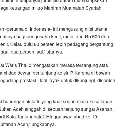
inullah mempunyai jurus jitu dalam membangkitkan
baga keuangan mikro Mahirah Muamalah Syariah
h -pertama di Indonesia- ini mengusung misi utama,
asnya bagi pengusaha kecil, mulai dari Rp 500 ribu.
enir. Kalau dulu 80 persen lebih pedagang bergantung
nggal dua persen lagi,” ujarnya.
lai Waris Thalib mengatakan merasa tersanjung atas
kami dan dewan berkunjung ke sini? Karena di bawah
udang prestasi. Jadi layak untuk dikunjungi, dicontoh,
ki hunungan historis yang kuat sedari masa kesultanan
Sultan Aceh singgah di sebuah tanjung sungai Asahan,
di Kota Tanjungbalai. Hingga awal abad ke-19,
ultanan Aceh,” ungkapnya.