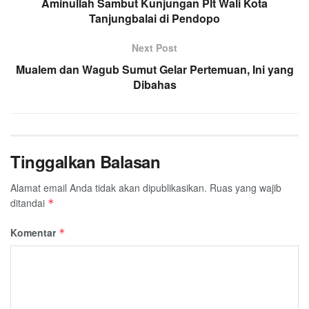
o
Aminullah Sambut Kunjungan Plt Wali Kota
e
A
r
Tanjungbalai di Pendopo
o
r
p
a
k
p
m
Next Post
Mualem dan Wagub Sumut Gelar Pertemuan, Ini yang
Dibahas
Tinggalkan Balasan
Alamat email Anda tidak akan dipublikasikan.
Ruas yang wajib
ditandai
*
Komentar
*