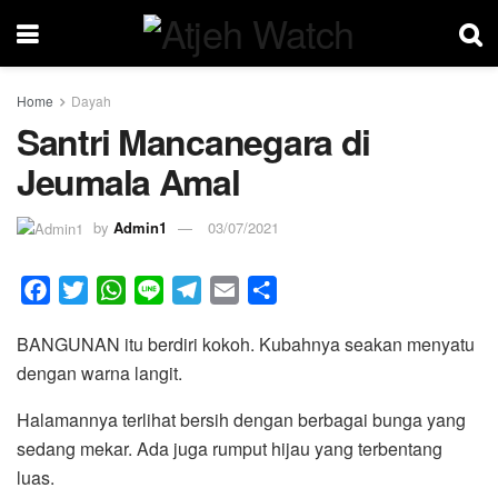
Home
Dayah
Santri Mancanegara di
Jeumala Amal
by
Admin1
03/07/2021
F
T
W
L
T
E
S
a
w
h
i
e
m
h
BANGUNAN itu berdiri kokoh. Kubahnya seakan menyatu
c
i
a
n
l
a
a
dengan warna langit.
e
t
t
e
e
i
r
b
t
s
g
l
e
Halamannya terlihat bersih dengan berbagai bunga yang
o
e
A
r
sedang mekar. Ada juga rumput hijau yang terbentang
o
r
p
a
luas.
k
p
m