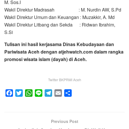
M. Sos.I
Wakil Direktur Madrasah : M. Nurdin AW, S.Pd
Wakil Direktur Umum dan Keuangan : Muzakkir, A. Md
Wakil Direktur Litbang dan Sekda : Ridwan Ibrahim,
S.Si
Tulisan ini hasil kerjasama Dinas Kebudayaan dan
Pariwisata Aceh dengan atjehwatch.com dalam rangka
promosi wisata islam (dayah) di Aceh.
Twitter BKPRMI Aceh
F
T
W
L
T
E
S
a
w
h
i
e
m
h
c
i
a
n
l
a
a
e
t
t
e
e
i
r
Previous Post
b
t
s
g
l
e