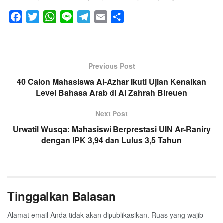
F
T
W
L
T
E
S
a
w
h
i
e
m
h
c
i
a
n
l
a
a
e
t
t
e
e
i
r
Previous Post
b
t
s
g
l
e
40 Calon Mahasiswa Al-Azhar Ikuti Ujian Kenaikan
o
e
A
r
Level Bahasa Arab di Al Zahrah Bireuen
o
r
p
a
k
p
m
Next Post
Urwatil Wusqa: Mahasiswi Berprestasi UIN Ar-Raniry
dengan IPK 3,94 dan Lulus 3,5 Tahun
Tinggalkan Balasan
Alamat email Anda tidak akan dipublikasikan.
Ruas yang wajib