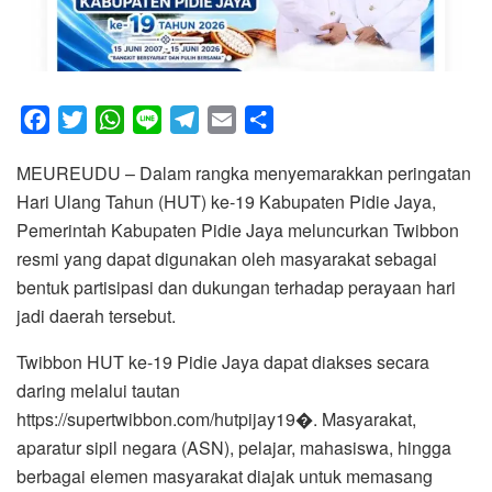
F
T
W
L
T
E
S
a
w
h
i
e
m
h
MEUREUDU – Dalam rangka menyemarakkan peringatan
c
i
a
n
l
a
a
Hari Ulang Tahun (HUT) ke-19 Kabupaten Pidie Jaya,
e
t
t
e
e
i
r
Pemerintah Kabupaten Pidie Jaya meluncurkan Twibbon
b
t
s
g
l
e
resmi yang dapat digunakan oleh masyarakat sebagai
o
e
A
r
bentuk partisipasi dan dukungan terhadap perayaan hari
o
r
p
a
jadi daerah tersebut.
k
p
m
Twibbon HUT ke-19 Pidie Jaya dapat diakses secara
daring melalui tautan
https://supertwibbon.com/hutpijay19⁠�. Masyarakat,
aparatur sipil negara (ASN), pelajar, mahasiswa, hingga
berbagai elemen masyarakat diajak untuk memasang