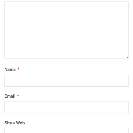
Nama
*
Email
*
Situs Web