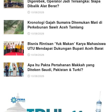
Digerebek, Operator Jadi Tersangka: Siapa
Dibalik Alat Berat?
10/08/2026
Kronologi Gajah Sumatra Ditemukan Mati di
Perkebunan Sawit Aceh Tamiang
10/08/2026
Bisnis Rintisan ‘Yuk Makan’ Karya Mahasiswa
UTU Mendapat Dukungan Bupati Aceh Barat
10/08/2026
Apa Itu Pakta Pertahanan Makkah yang
Diteken Saudi, Pakistan & Turki?
10/08/2026