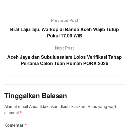
c
i
a
n
l
a
a
e
t
t
e
e
i
r
Previous Post
b
t
s
g
l
e
Brat Laju-laju, Warkop di Banda Aceh Wajib Tutup
o
e
A
r
Pukul 17.00 WIB
o
r
p
a
k
p
m
Next Post
Aceh Jaya dan Subulussalam Lolos Verifikasi Tahap
Pertama Calon Tuan Rumah PORA 2026
Tinggalkan Balasan
Alamat email Anda tidak akan dipublikasikan.
Ruas yang wajib
ditandai
*
Komentar
*