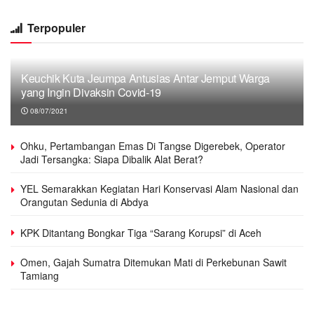
Terpopuler
Keuchik Kuta Jeumpa Antusias Antar Jemput Warga
yang Ingin Divaksin Covid-19
08/07/2021
Ohku, Pertambangan Emas Di Tangse Digerebek, Operator
Jadi Tersangka: Siapa Dibalik Alat Berat?
YEL Semarakkan Kegiatan Hari Konservasi Alam Nasional dan
Orangutan Sedunia di Abdya
KPK Ditantang Bongkar Tiga “Sarang Korupsi” di Aceh
Omen, Gajah Sumatra Ditemukan Mati di Perkebunan Sawit
Tamiang