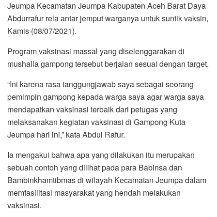
Jeumpa Kecamatan Jeumpa Kabupaten Aceh Barat Daya
o
e
A
r
Abdurrafur rela antar jemput warganya untuk suntik vaksin,
o
r
p
a
Kamis (08/07/2021).
k
p
m
Program vaksinasi massal yang diselenggarakan di
mushalla gampong tersebut berjalan sesuai dengan target.
“Ini karena rasa tanggungjawab saya sebagai seorang
pemimpin gampong kepada warga saya agar warga saya
mendapatkan vaksinasi terbaik dari petugas yang
melaksanakan kegiatan vaksinasi di Gampong Kuta
Jeumpa hari ini,” kata Abdul Rafur.
Ia mengakui bahwa apa yang dilakukan itu merupakan
sebuah contoh yang dilihat pada para Babinsa dan
Bambinkhamtibmas di wilayah Kecamatan Jeumpa dalam
memfasilitasi masyarakat yang hendah melakukan
vaksinasi.