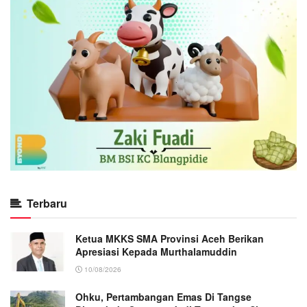
Terbaru
Ketua MKKS SMA Provinsi Aceh Berikan
Apresiasi Kepada Murthalamuddin
10/08/2026
Ohku, Pertambangan Emas Di Tangse