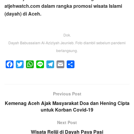
atjehwatch.com dalam rangka promosi wisata Islami
(dayah) di Aceh.
Dok.
Dayah Babussalam Al-Aziziyah Jeunieb. Foto diambil sebelum pandemi
berlangsung.
F
T
W
L
T
E
S
a
w
h
i
e
m
h
c
i
a
n
l
a
a
e
t
t
e
e
i
r
Previous Post
b
t
s
g
l
e
Kemenag Aceh Ajak Masyarakat Doa dan Hening Cipta
o
e
A
r
untuk Korban Covid-19
o
r
p
a
k
p
m
Next Post
Wisata Reliji di Dayah Paya Pasi