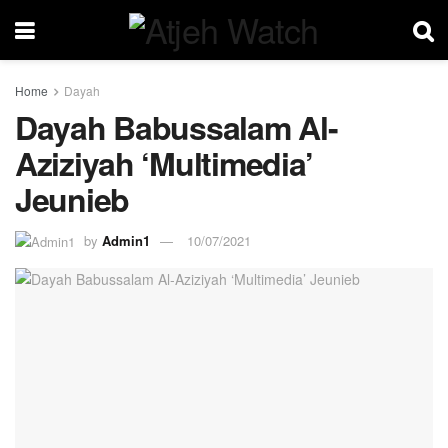
Home
Dayah
Dayah Babussalam Al-
Aziziyah ‘Multimedia’
Jeunieb
by
Admin1
10/07/2021