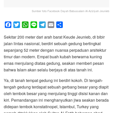
Sumber foto Facebook Dayah Babussalam Al-Aziziyah Jeunieb
F
T
W
L
T
E
S
a
w
h
i
e
m
h
Sekitar 200 meter dari arah barat Keude Jeunieb, di bibir
c
i
a
n
l
a
a
jalan lintas nasional, berdiri sebuah gedung bertingkat
e
t
t
e
e
i
r
sepanjang 52 meter dengan nuansa perpaduan arsitektur
b
t
s
g
l
e
timur dan modern. Empat buah kubah berwarna kuning
o
e
A
r
emas menjulang diatas gedung, seakan memberi pesan
o
r
p
a
bahwa Islam akan selalu berjaya di atas tanah ini.
k
p
m
Ya, di tanah tempat gedung ini berdiri kokoh. Di tengah-
tengah gedung terdapat sebuah gerbang besar yang diapit
oleh tembok besar yang menjulang tinggi disisi kanan dan
kiri. Pemandangan ini menghanyutkan jiwa seakan berada
didepan tembok konstatinopel, Istambul, Turkey yang