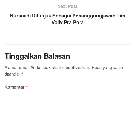
k
p
m
Next Post
Nursaadi Ditunjuk Sebagai Penanggungjawab Tim
Volly Pra Pora
Tinggalkan Balasan
Alamat email Anda tidak akan dipublikasikan.
Ruas yang wajib
ditandai
*
Komentar
*