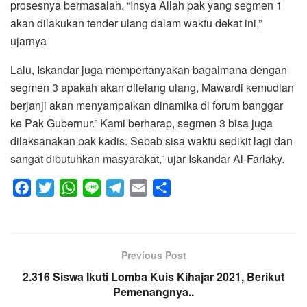
prosesnya bermasalah. “Insya Allah pak yang segmen 1
akan dilakukan tender ulang dalam waktu dekat ini,”
ujarnya
Lalu, Iskandar juga mempertanyakan bagaimana dengan
segmen 3 apakah akan dilelang ulang, Mawardi kemudian
berjanji akan menyampaikan dinamika di forum banggar
ke Pak Gubernur.” Kami berharap, segmen 3 bisa juga
dilaksanakan pak kadis. Sebab sisa waktu sedikit lagi dan
sangat dibutuhkan masyarakat,” ujar Iskandar Al-Farlaky.
F
T
W
L
T
E
S
a
w
h
i
e
m
h
c
i
a
n
l
a
a
e
t
t
e
e
i
r
Previous Post
b
t
s
g
l
e
2.316 Siswa Ikuti Lomba Kuis Kihajar 2021, Berikut
o
e
A
r
Pemenangnya..
o
r
p
a