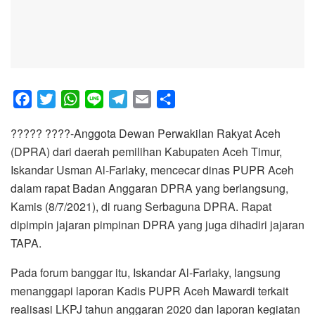
F
T
W
L
T
E
S
a
w
h
i
e
m
h
????? ????-Anggota Dewan Perwakilan Rakyat Aceh
c
i
a
n
l
a
a
(DPRA) dari daerah pemilihan Kabupaten Aceh Timur,
e
t
t
e
e
i
r
Iskandar Usman Al-Farlaky, mencecar dinas PUPR Aceh
b
t
s
g
l
e
dalam rapat Badan Anggaran DPRA yang berlangsung,
o
e
A
r
Kamis (8/7/2021), di ruang Serbaguna DPRA. Rapat
o
r
p
a
dipimpin jajaran pimpinan DPRA yang juga dihadiri jajaran
k
p
m
TAPA.
Pada forum banggar itu, Iskandar Al-Farlaky, langsung
menanggapi laporan Kadis PUPR Aceh Mawardi terkait
realisasi LKPJ tahun anggaran 2020 dan laporan kegiatan