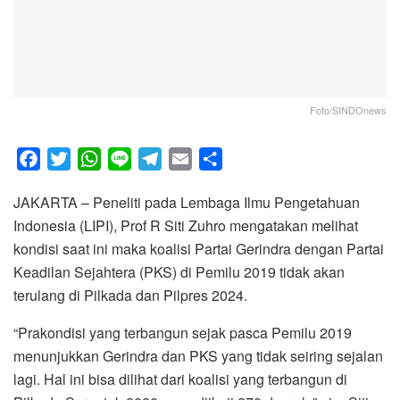
Foto/SINDOnews
F
T
W
L
T
E
S
a
w
h
i
e
m
h
JAKARTA – Peneliti pada Lembaga Ilmu Pengetahuan
c
i
a
n
l
a
a
Indonesia (LIPI), Prof R Siti Zuhro mengatakan melihat
e
t
t
e
e
i
r
kondisi saat ini maka koalisi Partai Gerindra dengan Partai
b
t
s
g
l
e
Keadilan Sejahtera (PKS) di Pemilu 2019 tidak akan
o
e
A
r
terulang di Pilkada dan Pilpres 2024.
o
r
p
a
k
p
m
“Prakondisi yang terbangun sejak pasca Pemilu 2019
menunjukkan Gerindra dan PKS yang tidak seiring sejalan
lagi. Hal ini bisa dilihat dari koalisi yang terbangun di