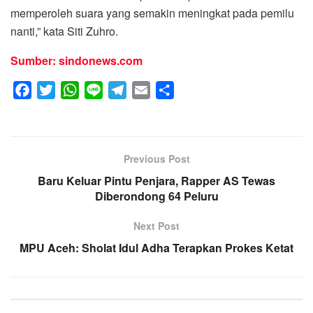
memperoleh suara yang semakin meningkat pada pemilu
nanti,” kata Siti Zuhro.
Sumber: sindonews.com
F
T
W
L
T
E
S
a
w
h
i
e
m
h
c
i
a
n
l
a
a
e
t
t
e
e
i
r
Previous Post
b
t
s
g
l
e
o
Baru Keluar Pintu Penjara, Rapper AS Tewas
e
A
r
Diberondong 64 Peluru
o
r
p
a
k
p
m
Next Post
MPU Aceh: Sholat Idul Adha Terapkan Prokes Ketat