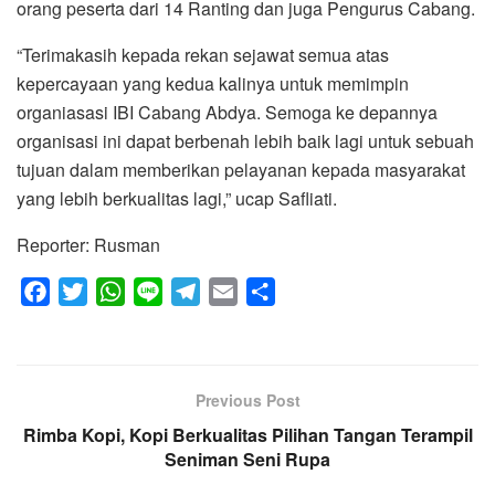
orang peserta dari 14 Ranting dan juga Pengurus Cabang.
“Terimakasih kepada rekan sejawat semua atas
kepercayaan yang kedua kalinya untuk memimpin
organiasasi IBI Cabang Abdya. Semoga ke depannya
organisasi ini dapat berbenah lebih baik lagi untuk sebuah
tujuan dalam memberikan pelayanan kepada masyarakat
yang lebih berkualitas lagi,” ucap Safliati.
Reporter: Rusman
F
T
W
L
T
E
S
a
w
h
i
e
m
h
c
i
a
n
l
a
a
e
t
t
e
e
i
r
Previous Post
b
t
s
g
l
e
Rimba Kopi, Kopi Berkualitas Pilihan Tangan Terampil
o
e
A
r
Seniman Seni Rupa
o
r
p
a
k
p
m