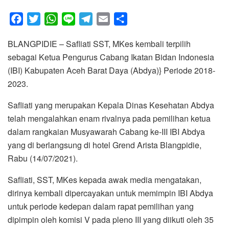
F
T
W
L
T
E
S
a
w
h
i
e
m
h
BLANGPIDIE – Safliati SST, MKes kembali terpilih
c
i
a
n
l
a
a
sebagai Ketua Pengurus Cabang Ikatan Bidan Indonesia
e
t
t
e
e
i
r
(IBI) Kabupaten Aceh Barat Daya (Abdya)} Periode 2018-
b
t
s
g
l
e
2023.
o
e
A
r
o
r
p
a
Safliati yang merupakan Kepala Dinas Kesehatan Abdya
k
p
m
telah mengalahkan enam rivalnya pada pemilihan ketua
dalam rangkaian Musyawarah Cabang ke-III IBI Abdya
yang di berlangsung di hotel Grend Arista Blangpidie,
Rabu (14/07/2021).
Safliati, SST, MKes kepada awak media mengatakan,
dirinya kembali dipercayakan untuk memimpin IBI Abdya
untuk periode kedepan dalam rapat pemilihan yang
dipimpin oleh komisi V pada pleno III yang diikuti oleh 35