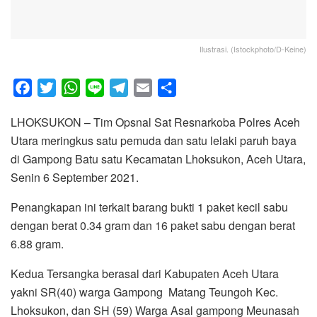
Ilustrasi. (Istockphoto/D-Keine)
F
T
W
L
T
E
S
a
w
h
i
e
m
h
LHOKSUKON – Tim Opsnal Sat Resnarkoba Polres Aceh
c
i
a
n
l
a
a
Utara meringkus satu pemuda dan satu lelaki paruh baya
e
t
t
e
e
i
r
di Gampong Batu satu Kecamatan Lhoksukon, Aceh Utara,
b
t
s
g
l
e
Senin 6 September 2021.
o
e
A
r
o
r
p
a
Penangkapan ini terkait barang bukti 1 paket kecil sabu
k
p
m
dengan berat 0.34 gram dan 16 paket sabu dengan berat
6.88 gram.
Kedua Tersangka berasal dari Kabupaten Aceh Utara
yakni SR(40) warga Gampong Matang Teungoh Kec.
Lhoksukon, dan SH (59) Warga Asal gampong Meunasah