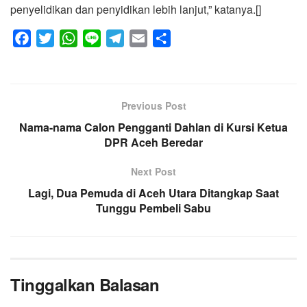
penyelidikan dan penyidikan lebih lanjut,” katanya.[]
F
T
W
L
T
E
S
a
w
h
i
e
m
h
c
i
a
n
l
a
a
e
t
t
e
e
i
r
Previous Post
b
t
s
g
l
e
Nama-nama Calon Pengganti Dahlan di Kursi Ketua
o
e
A
r
DPR Aceh Beredar
o
r
p
a
k
p
m
Next Post
Lagi, Dua Pemuda di Aceh Utara Ditangkap Saat
Tunggu Pembeli Sabu
Tinggalkan Balasan