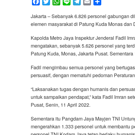
F
T
W
L
T
E
S
a
w
h
i
e
m
h
Jakarta – Sebanyak 6.826 personel gabungan 
c
i
a
n
l
a
a
elemen masyarakat di Patung Kuda Monas dan 
e
t
t
e
e
i
r
b
t
s
g
l
e
Kapolda Metro Jaya Inspektur Jenderal Fadil I
o
e
A
r
mengatakan, sebanyak 5.626 personel yang terdi
o
r
p
a
Patung Kuda, Monas, Jakarta Pusat. Sementara 
k
p
m
Fadil mengimbau semua personel yang bertugas
persuasif, dengan mematuhi pedoman Peraturan 
“Laksanakan tugas dengan humanis dan persuasi
untuk sampaikan pendapat,” kata Fadil Imran se
Pusat, Senin, 11 April 2022.
Sementara itu Pangdam Jaya Mayjen TNI Untun
mengerahkan 1.333 personel untuk membantu p
personel TNI Kodam Jaya tetap berlaku humanis