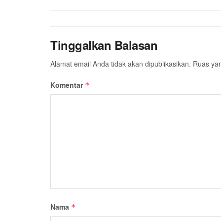
k
p
m
Tinggalkan Balasan
Alamat email Anda tidak akan dipublikasikan.
Ruas yan
Komentar
*
Nama
*