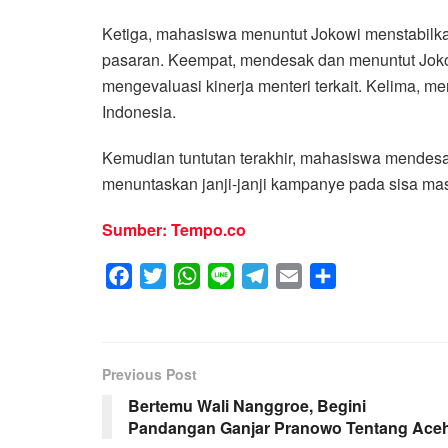
Ketiga, mahasiswa menuntut Jokowi menstabilk
pasaran. Keempat, mendesak dan menuntut Joko
mengevaluasi kinerja menteri terkait. Kelima, m
Indonesia.
Kemudian tuntutan terakhir, mahasiswa mendes
menuntaskan janji-janji kampanye pada sisa mas
Sumber: Tempo.co
F
T
W
L
T
E
S
a
w
h
i
e
m
h
c
i
a
n
l
a
a
e
t
t
e
e
i
r
Previous Post
b
t
s
g
l
e
Bertemu Wali Nanggroe, Begini
o
e
A
r
Pandangan Ganjar Pranowo Tentang Ace
o
r
p
a