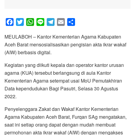
F
T
W
L
T
E
S
a
w
h
i
e
m
h
MEULABOH – Kantor Kementerian Agama Kabupaten
c
i
a
n
l
a
a
Aceh Barat mensosialisasikan pengisian akta ikrar wakaf
e
t
t
e
e
i
r
(AIW) berbasis digital.
b
t
s
g
l
e
o
e
A
r
Kegiatan yang diikuti kepala dan operator kantor urusan
o
r
p
a
agama (KUA) tersebut berlangsung di aula Kantor
k
p
m
Kementerian Agama setempat usai MoU Pemutakhiran
Data kependudukan Bagi Pasutri, Selasa 30 Agustus
2022.
Penyelenggara Zakat dan Wakaf Kantor Kementerian
Agama Kabupaten Aceh Barat, Furqan SAg mengatakan,
saat ini setiap orang dapat dengan mudah membuat
permohonan akta ikrar wakaf (AIW) dengan mengakses