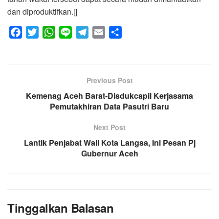
dan diproduktifkan.[]
F
T
W
L
T
E
S
a
w
h
i
e
m
h
c
i
a
n
l
a
a
e
t
t
e
e
i
r
Previous Post
b
t
s
g
l
e
o
Kemenag Aceh Barat-Disdukcapil Kerjasama
e
A
r
Pemutakhiran Data Pasutri Baru
o
r
p
a
k
p
m
Next Post
Lantik Penjabat Wali Kota Langsa, Ini Pesan Pj
Gubernur Aceh
Tinggalkan Balasan