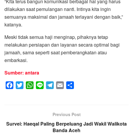
“Kita terus bangun komunikasi berbagai hal yang harus
dilakukan saat pemulangan nanti. Intinya kita ingin
semuanya maksimal dan jamaah terlayani dengan baik,”
katanya.
Meski tidak semua haji menginap, pihaknya tetap
melakukan persiapan dan layanan secara optimal bagi
jamaah, sama seperti saat pemberangkatan atau
embarkasi.
Sumber: antara
F
T
W
L
T
E
S
a
w
h
i
e
m
h
c
i
a
n
l
a
a
e
t
t
e
e
i
r
Previous Post
b
t
s
g
l
e
Survei: Haeqal Paling Berpeluang Jadi Wakil Walikota
o
e
A
r
Banda Aceh
o
r
p
a