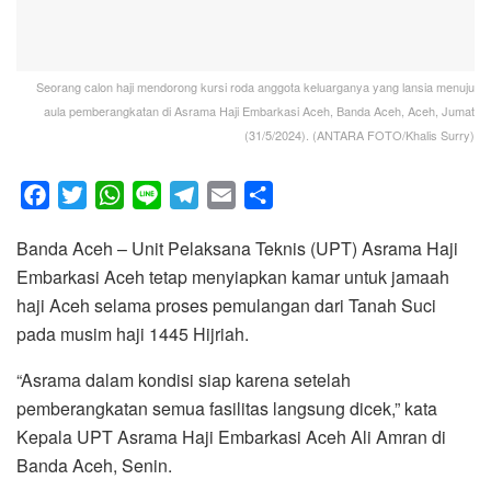
Seorang calon haji mendorong kursi roda anggota keluarganya yang lansia menuju
aula pemberangkatan di Asrama Haji Embarkasi Aceh, Banda Aceh, Aceh, Jumat
(31/5/2024). (ANTARA FOTO/Khalis Surry)
F
T
W
L
T
E
S
a
w
h
i
e
m
h
Banda Aceh – Unit Pelaksana Teknis (UPT) Asrama Haji
c
i
a
n
l
a
a
Embarkasi Aceh tetap menyiapkan kamar untuk jamaah
e
t
t
e
e
i
r
haji Aceh selama proses pemulangan dari Tanah Suci
b
t
s
g
l
e
pada musim haji 1445 Hijriah.
o
e
A
r
o
r
p
a
“Asrama dalam kondisi siap karena setelah
k
p
m
pemberangkatan semua fasilitas langsung dicek,” kata
Kepala UPT Asrama Haji Embarkasi Aceh Ali Amran di
Banda Aceh, Senin.