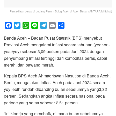
Persediaan beras di gudang Perum Bulog Aceh di Aceh Besar (ANTARA/M Ifdhal)
F
T
W
L
T
E
S
a
w
h
i
e
m
h
Banda Aceh – Badan Pusat Statistik (BPS) menyebut
c
i
a
n
l
a
a
Provinsi Aceh mengalami inflasi secara tahunan (year-on-
e
t
t
e
e
i
r
year/yoy) sebesar 3,09 persen pada Juni 2024 dengan
b
t
s
g
l
e
penyumbang inflasi tertinggi dari komoditas beras, cabai
o
e
A
r
merah, dan bawang merah.
o
r
p
a
k
p
m
Kepala BPS Aceh Ahmadriswan Nasution di Banda Aceh,
Senin, mengatakan inflasi Aceh pada Juni 2024 secara
yoy lebih rendah dibanding bulan sebelumnya yang3,32
persen. Sedangkan angka inflasi secara nasional pada
periode yang sama sebesar 2,51 persen.
“Ini kinerja yang membaik, di mana bulan sebelumnya