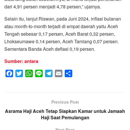
dari 4,91 persen menjadi 4,78 persen,” ujarnya.
Selain itu, lanjut Riswan, pada Juni 2024, inflasi bulanan
atau month-to-month terjadi di empat daerah yaitu Aceh
Tengah sebesar 0,17 persen, Aceh Barat 0,32 persen,
Lhokseumawe 0,14 persen, Aceh Tamiang 0,07 persen.
Sementara Banda Aceh deflasi 0,19 persen.
Sumber: antara
F
T
W
L
T
E
S
a
w
h
i
e
m
h
c
i
a
n
l
a
a
e
t
t
e
e
i
r
Previous Post
b
t
s
g
l
e
Asrama Haji Aceh Tetap Siapkan Kamar untuk Jamaah
o
e
A
r
Haji Saat Pemulangan
o
r
p
a
k
p
m
Next Post