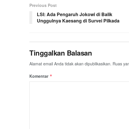
Previous Post
b
t
s
g
l
e
LSI: Ada Pengaruh Jokowi di Balik
o
e
A
r
Unggulnya Kaesang di Survei Pilkada
o
r
p
a
k
p
m
Tinggalkan Balasan
Alamat email Anda tidak akan dipublikasikan.
Ruas yan
Komentar
*