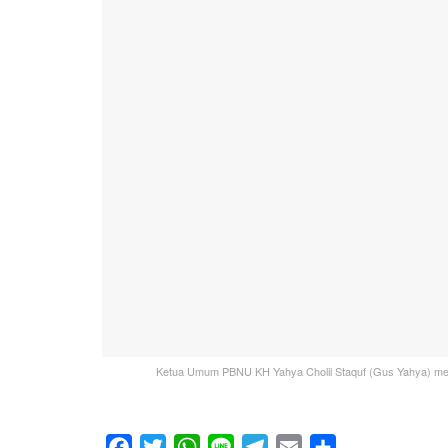
Ketua Umum PBNU KH Yahya Cholil Staquf (Gus Yahya) meng
F
T
W
L
T
E
S