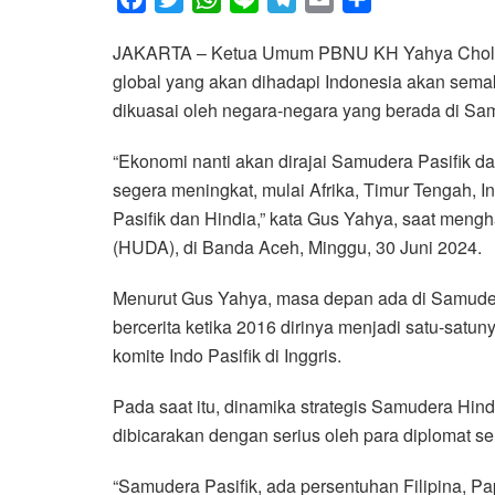
a
w
h
i
e
m
h
JAKARTA – Ketua Umum PBNU KH Yahya Cholil 
c
i
a
n
l
a
a
global yang akan dihadapi Indonesia akan sema
e
t
t
e
e
i
r
dikuasai oleh negara-negara yang berada di Sa
b
t
s
g
l
e
o
e
A
r
“Ekonomi nanti akan dirajai Samudera Pasifik dan
o
r
p
a
segera meningkat, mulai Afrika, Timur Tengah,
k
p
m
Pasifik dan Hindia,” kata Gus Yahya, saat men
(HUDA), di Banda Aceh, Minggu, 30 Juni 2024.
Menurut Gus Yahya, masa depan ada di Samuder
bercerita ketika 2016 dirinya menjadi satu-satu
komite Indo Pasifik di Inggris.
Pada saat itu, dinamika strategis Samudera Hindi
dibicarakan dengan serius oleh para diplomat sen
“Samudera Pasifik, ada persentuhan Filipina, P