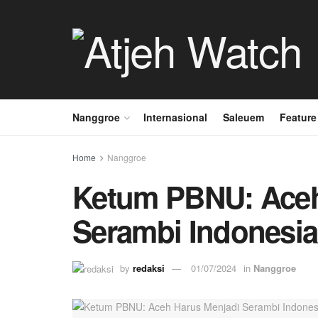
Nanggroe
Internasional
Saleuem
Feature
Home
Nanggroe
Ketum PBNU: Aceh
Serambi Indonesia
by
redaksi
01/07/2024
in
Nanggroe