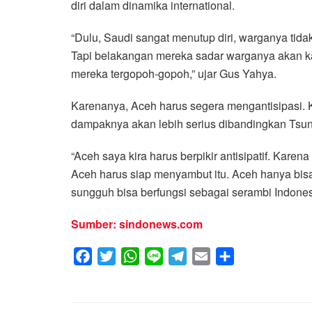
diri dalam dinamika international.
“Dulu, Saudi sangat menutup diri, warganya tidak
Tapi belakangan mereka sadar warganya akan ka
mereka tergopoh-gopoh,” ujar Gus Yahya.
Karenanya, Aceh harus segera mengantisipasi. 
dampaknya akan lebih serius dibandingkan Tsu
“Aceh saya kira harus berpikir antisipatif. Kar
Aceh harus siap menyambut itu. Aceh hanya bi
sungguh bisa berfungsi sebagai serambi Indonesi
Sumber: sindonews.com
F
T
W
L
T
E
S
a
w
h
i
e
m
h
c
i
a
n
l
a
a
e
t
t
e
e
i
r