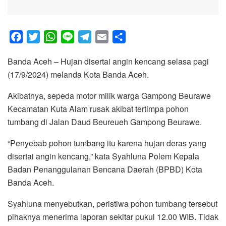
F
T
W
L
T
E
S
a
w
h
i
e
m
h
Banda Aceh – Hujan disertai angin kencang selasa pagi
c
i
a
n
l
a
a
(17/9/2024) melanda Kota Banda Aceh.
e
t
t
e
e
i
r
b
t
s
g
l
e
Akibatnya, sepeda motor milik warga Gampong Beurawe
o
e
A
r
Kecamatan Kuta Alam rusak akibat tertimpa pohon
o
r
p
a
tumbang di Jalan Daud Beureueh Gampong Beurawe.
k
p
m
“Penyebab pohon tumbang itu karena hujan deras yang
disertai angin kencang,” kata Syahluna Polem Kepala
Badan Penanggulanan Bencana Daerah (BPBD) Kota
Banda Aceh.
Syahluna menyebutkan, peristiwa pohon tumbang tersebut
pihaknya menerima laporan sekitar pukul 12.00 WIB. Tidak