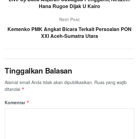
Hana Rugoe Dijak U Kairo
o
r
p
a
k
p
m
Next Post
Kemenko PMK Angkat Bicara Terkait Persoalan PON
XXI Aceh-Sumatra Utara
Tinggalkan Balasan
Alamat email Anda tidak akan dipublikasikan.
Ruas yang wajib
ditandai
*
Komentar
*