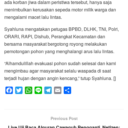
ada korban jiwa dalam peristiwa tersebut, hanya saja
menimbulkan kerusakan sepeda motor milik warga dan
mengalami macet lalu lintas.
Syahluna mengatakan petugas BPBD, DLHK, TNI, Polri,
ORARI, RAPI, Dishub, Perangkat Kecamatan dan
bersama masyarakat bergotong royong melakukan
pemotongan pohon yang menghalangi arus lalu lintas.
“Alhamdulillah evakuasi pohon sudah selesai dan kami
mengimbau agar masyarakat selalu waspada di saat
terjadi hujan dengan angin kencang,” tutup Syahluna. []
F
T
W
L
T
E
S
a
w
h
i
e
m
h
c
i
a
n
l
a
a
e
t
t
e
e
i
r
Previous Post
b
t
s
g
l
e
Live Uji Baca Alquran Cawagub Pengganti, Netizen:
o
e
A
r