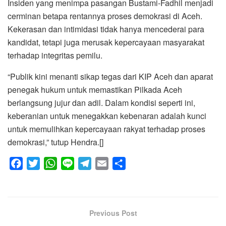
Insiden yang menimpa pasangan Bustami-Fadhil menjadi
cerminan betapa rentannya proses demokrasi di Aceh.
Kekerasan dan intimidasi tidak hanya mencederai para
kandidat, tetapi juga merusak kepercayaan masyarakat
terhadap integritas pemilu.
“Publik kini menanti sikap tegas dari KIP Aceh dan aparat
penegak hukum untuk memastikan Pilkada Aceh
berlangsung jujur dan adil. Dalam kondisi seperti ini,
keberanian untuk menegakkan kebenaran adalah kunci
untuk memulihkan kepercayaan rakyat terhadap proses
demokrasi,” tutup Hendra.[]
F
T
W
L
T
E
S
a
w
h
i
e
m
h
c
i
a
n
l
a
a
e
t
t
e
e
i
r
Previous Post
b
t
s
g
l
e