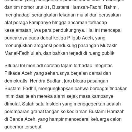
b
t
s
g
l
e
dan tim nomor urut 01, Bustami Hamzah-Fadhil Rahmi,
o
e
A
r
menghadapi serangkaian tekanan mulai dari perusakan
o
r
p
a
alat peraga kampanye hingga ancaman terhadap
k
p
m
keselamatan jiwa para pendukungnya. Hal ini mencapai
puncaknya pada debat ketiga Pilgub Aceh, yang
menunjukkan arogansi pendukung pasangan Muzakir
Manaf-Fadhlullah, dan bahkan terjadi di ruang publik
Situasi ini menjadi sorotan tajam terhadap integritas
Pilkada Aceh yang seharusnya berjalan damai dan
demokratis. Hendra Budian, juru bicara pasangan
Bustami-Fadhil, mengungkapkan bahwa berbagai tindakan
intimidasi telah mereka alami sejak masa kampanye
dimulai. Salah satu insiden yang menggegerkan adalah
pelemparan granat tangan ke kediaman Bustami Hamzah
di Banda Aceh, yang hampir mencederai keluarga calon
gubernur tersebut.