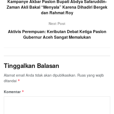
Kampanye Akbar Paslon Bupati Abdya Safaruddin-
o
e
A
r
Zaman Akli Bakal “Menyala” Karena Dihadiri Bergek
o
r
p
a
dan Rahmat Roy
k
p
m
Next Post
Aktivis Perempuan: Keributan Debat Ketiga Paslon
Gubernur Aceh Sangat Memalukan
Tinggalkan Balasan
Alamat email Anda tidak akan dipublikasikan.
Ruas yang wajib
ditandai
*
Komentar
*