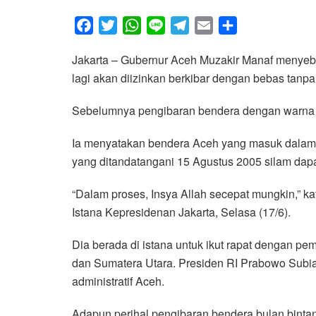
F
T
W
L
T
E
S
a
w
h
i
e
m
h
Jakarta – Gubernur Aceh Muzakir Manaf menyebu
c
i
a
n
l
a
a
lagi akan diizinkan berkibar dengan bebas tanpa
e
t
t
e
e
i
r
b
t
s
g
l
e
Sebelumnya pengibaran bendera dengan warna me
o
e
A
r
o
r
p
a
Ia menyatakan bendera Aceh yang masuk dalam 
k
p
m
yang ditandatangani 15 Agustus 2005 silam dapat
“Dalam proses, Insya Allah secepat mungkin,” ka
Istana Kepresidenan Jakarta, Selasa (17/6).
Dia berada di istana untuk ikut rapat dengan pe
dan Sumatera Utara. Presiden RI Prabowo Subia
administratif Aceh.
Adapun perihal pengibaran bendera bulan binta