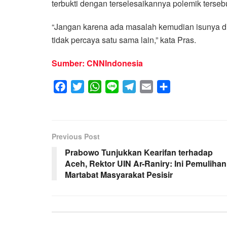
terbukti dengan terselesaikannya polemik tersebu
“Jangan karena ada masalah kemudian isunya di
tidak percaya satu sama lain,” kata Pras.
Sumber: CNNIndonesia
F
T
W
L
T
E
S
a
w
h
i
e
m
h
c
i
a
n
l
a
a
e
t
t
e
e
i
r
Previous Post
b
t
s
g
l
e
Prabowo Tunjukkan Kearifan terhadap
o
e
A
r
Aceh, Rektor UIN Ar-Raniry: Ini Pemulihan
o
r
p
a
Martabat Masyarakat Pesisir
k
p
m