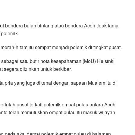
t bendera bulan bintang atau bendera Aceh tidak lama
 polemik.
rah-hitam itu sempat menjadi polemik di tingkat pusat.
sebagai satu butir nota kesepahaman (MoU) Helsinki
 segera diizinkan untuk berkibar.
ta pria yang juga dikenal dengan sapaan Mualem itu di
merintah pusat terkait polemik empat pulau antara Aceh
nto telah memutuskan empat pulau itu masuk wilayah
ng pada aksi damai polemik empat pulau di halaman