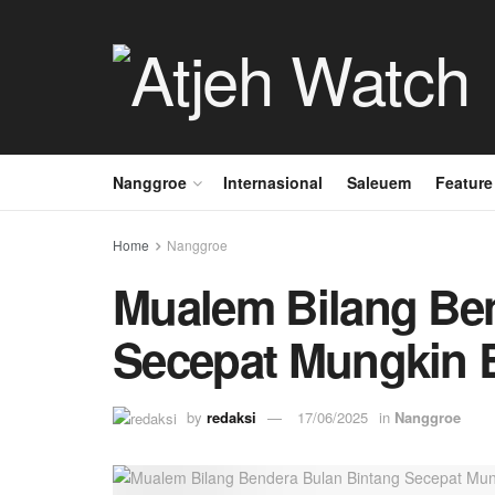
Nanggroe
Internasional
Saleuem
Feature
Home
Nanggroe
Mualem Bilang Be
Secepat Mungkin B
by
redaksi
17/06/2025
in
Nanggroe