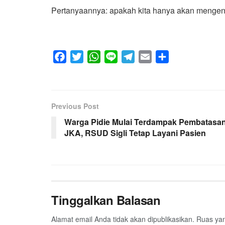
Pertanyaannya: apakah kita hanya akan mengen
F
T
W
L
T
E
S
a
w
h
i
e
m
h
c
i
a
n
l
a
a
e
t
t
e
e
i
r
Previous Post
b
t
s
g
l
e
Warga Pidie Mulai Terdampak Pembatasa
o
e
A
r
JKA, RSUD Sigli Tetap Layani Pasien
o
r
p
a
k
p
m
Tinggalkan Balasan
Alamat email Anda tidak akan dipublikasikan.
Ruas yan