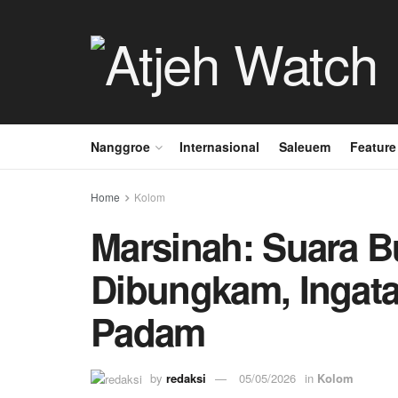
Nanggroe
Internasional
Saleuem
Feature
Home
Kolom
Marsinah: Suara B
Dibungkam, Ingata
Padam
by
redaksi
05/05/2026
in
Kolom