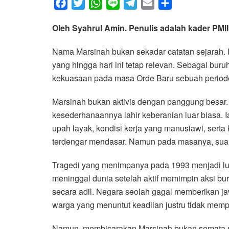
F
T
W
L
T
E
S
a
w
h
i
e
m
h
Oleh Syahrul Amin. Penulis adalah kader PMII
c
i
a
n
l
a
a
e
t
t
e
e
i
r
Nama Marsinah bukan sekadar catatan sejarah. I
b
t
s
g
l
e
yang hingga hari ini tetap relevan. Sebagai buruh
o
e
A
r
kekuasaan pada masa Orde Baru sebuah periode k
o
r
p
a
k
p
m
Marsinah bukan aktivis dengan panggung besar. I
kesederhanaannya lahir keberanian luar biasa.
upah layak, kondisi kerja yang manusiawi, serta k
terdengar mendasar. Namun pada masanya, suar
Tragedi yang menimpanya pada 1993 menjadi lu
meninggal dunia setelah aktif memimpin aksi bu
secara adil. Negara seolah gagal memberikan jaw
warga yang menuntut keadilan justru tidak mempe
Namun, membicarakan Marsinah bukan semata soa