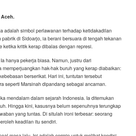
 Aceh.
a adalah simbol perlawanan terhadap ketidakadilan
 pabrik di Sidoarjo, ia berani bersuara di tengah tekanan
etika kritik kerap dibalas dengan represi.
a hanya pekerja biasa. Namun, justru dari
 Ia memperjuangkan hak-hak buruh yang kerap diabaikan:
ebebasan berserikat. Hari ini, tuntutan tersebut
a seperti Marsinah dipandang sebagai ancaman.
ka mendalam dalam sejarah Indonesia. Ia ditemukan
ruh. Hingga kini, kasusnya belum sepenuhnya terungkap
aban yang tuntas. Di situlah ironi terbesar: seorang
roleh keadilan itu sendiri.
l masa lalu. Ini adalah cermin untuk melihat kondisi