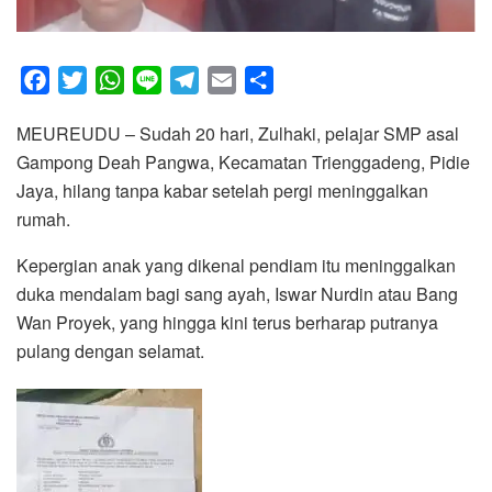
F
T
W
L
T
E
S
a
w
h
i
e
m
h
MEUREUDU – Sudah 20 hari, Zulhaki, pelajar SMP asal
c
i
a
n
l
a
a
Gampong Deah Pangwa, Kecamatan Trienggadeng, Pidie
e
t
t
e
e
i
r
Jaya, hilang tanpa kabar setelah pergi meninggalkan
b
t
s
g
l
e
rumah.
o
e
A
r
o
r
p
a
Kepergian anak yang dikenal pendiam itu meninggalkan
k
p
m
duka mendalam bagi sang ayah, Iswar Nurdin atau Bang
Wan Proyek, yang hingga kini terus berharap putranya
pulang dengan selamat.