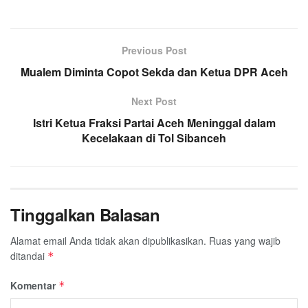
a
w
h
i
e
m
h
c
i
a
n
l
a
a
e
t
t
e
e
i
r
Previous Post
b
t
s
g
l
e
Mualem Diminta Copot Sekda dan Ketua DPR Aceh
o
e
A
r
o
r
p
a
Next Post
k
p
m
Istri Ketua Fraksi Partai Aceh Meninggal dalam
Kecelakaan di Tol Sibanceh
Tinggalkan Balasan
Alamat email Anda tidak akan dipublikasikan.
Ruas yang wajib
ditandai
*
Komentar
*