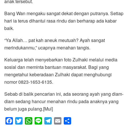
anak tersebut.
Bang Wan mengaku sangat dekat dengan putranya. Setiap
hari ia terus dihantui rasa rindu dan berharap ada kabar
baik.
“Ya Allah… pat kah aneuk meutuah? Ayah sangat
merindukanmu,” ucapnya menahan tangis.
Keluarga telah menyebarkan foto Zulhaki melalui media
sosial dan meminta bantuan masyarakat. Bagi yang
mengetahui keberadaan Zulhaki dapat menghubungi
nomor 0823-1653-6135.
Sebab di balik pencarian ini, ada seorang ayah yang diam-
diam sedang hancur menahan rindu pada anaknya yang
belum juga pulang.[Mul]
F
T
W
L
T
E
S