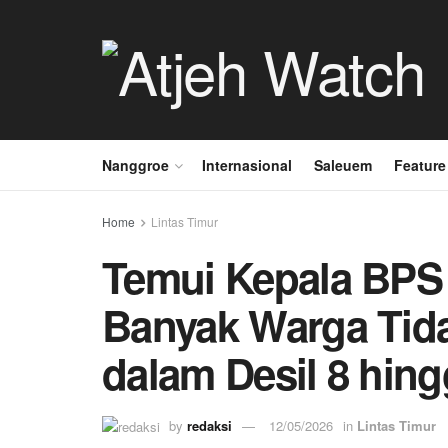
Nanggroe
Internasional
Saleuem
Feature
Home
Lintas Timur
Temui Kepala BPS 
Banyak Warga Ti
dalam Desil 8 hing
by
redaksi
12/05/2026
in
Lintas Timur