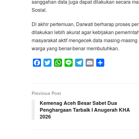
sanggahan data juga dapat dilakukan secara man
Sosial.
Di akhir pertemuan, Darwati berharap proses p
dilakukan lebih akurat agar kebijakan pemerinta
masyarakat aktif mengecek data masing-masing 
warga yang benar-benar membutuhkan.
F
T
W
L
T
E
S
a
w
h
i
e
m
h
c
i
a
n
l
a
a
e
t
t
e
e
i
r
Previous Post
b
t
s
g
l
e
Kemenag Aceh Besar Sabet Dua
o
e
A
r
Penghargaan Tarbaik I Anugerah KHA
o
r
p
a
2026
k
p
m