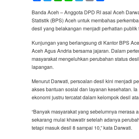
a
w
h
i
e
m
h
Banda Aceh – Anggota DPD RI asal Aceh Darwat
c
i
a
n
l
a
a
Statistik (BPS) Aceh untuk membahas perkemba
e
t
t
e
e
i
r
desil yang belakangan menjadi perhatian publik
b
t
s
g
l
e
o
e
A
r
Kunjungan yang berlangsung di Kantor BPS Aceh
o
r
p
a
Aceh Agus Andria bersama jajaran. Dalam pert
k
p
m
masyarakat mengeluhkan perubahan status desil y
lapangan.
Menurut Darwati, persoalan desil kini menjadi 
akses bantuan sosial dan layanan kesehatan. I
ekonomi justru tercatat dalam kelompok desil ata
“Banyak masyarakat yang sebelumnya merasa am
sekarang mulai khawatir setelah adanya perub
tetapi masuk desil 8 sampai 10,” kata Darwati.