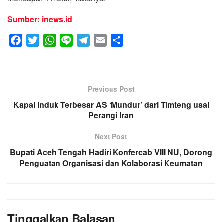
Sumber: inews.id
F
T
W
L
T
E
S
a
w
h
i
e
m
h
c
i
a
n
l
a
a
e
t
t
e
e
i
r
Previous Post
b
t
s
g
l
e
Kapal Induk Terbesar AS ‘Mundur’ dari Timteng usai
o
e
A
r
Perangi Iran
o
r
p
a
k
p
m
Next Post
Bupati Aceh Tengah Hadiri Konfercab VIII NU, Dorong
Penguatan Organisasi dan Kolaborasi Keumatan
Tinggalkan Balasan