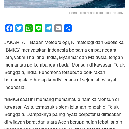
Ilustrasi gelombang tinggi (foto: Pixabay)
F
T
W
L
T
E
S
a
w
h
i
e
m
h
JAKARTA – Badan Meteorologi, Klimatologi dan Geofisika
c
i
a
n
l
a
a
(BMKG) menyatakan Indonesia bersama empat negara
e
t
t
e
e
i
r
lain, yakni Thailand, India, Myanmar dan Malaysia, tengah
b
t
s
g
l
e
memantau perkembangan badai Monsun di kawasan Teluk
o
e
A
r
Benggala, India. Fenomena tersebut diperkirakan
o
r
p
a
berdampak terhadap kondisi cuaca di sejumlah wilayah
k
p
m
Indonesia.
“BMKG saat ini memang memantau dinamika Monsun di
kawasan Asia, termasuk sistem tekanan rendah di Teluk
Benggala. Dampaknya paling nyata berpotensi dirasakan
di wilayah barat dan utara Aceh berupa hujan lebat, angin