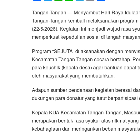
a
w
h
i
e
m
h
Tangan-Tangan — Menyambut Hari Raya Iduladh
c
i
a
n
l
a
a
Tangan-Tangan kembali melaksanakan program b
e
t
t
e
e
i
r
(22/5/2026). Kegiatan ini menjadi wujud rasa s
b
t
s
g
l
e
memperkuat kepedulian sosial di tengah masyar
o
e
A
r
o
r
p
a
Program “SEJUTA” dilaksanakan dengan menyis
k
p
m
Kecamatan Tangan-Tangan secara bertahap. Pen
para keuchik (kepala desa) agar bantuan dapat 
oleh masyarakat yang membutuhkan.
Adapun sumber pendanaan kegiatan berasal da
dukungan para donatur yang turut berpartisipas
Kepala KUA Kecamatan Tangan-Tangan, Maspura,
merupakan bentuk rasa syukur atas nikmat yang 
kebahagiaan dan meringankan beban masyarakat