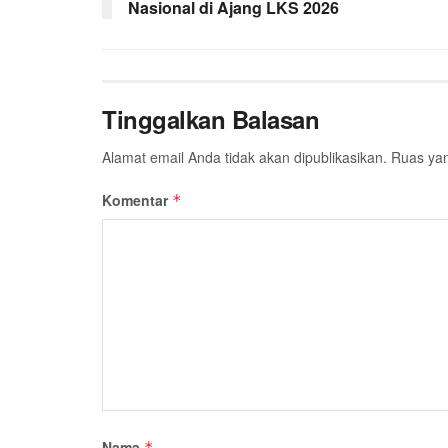
Nasional di Ajang LKS 2026
o
r
p
a
k
p
m
Tinggalkan Balasan
Alamat email Anda tidak akan dipublikasikan.
Ruas yan
Komentar
*
Nama
*