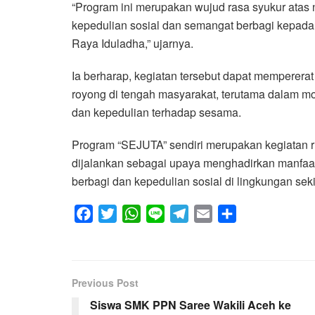
“Program ini merupakan wujud rasa syukur atas n
kepedulian sosial dan semangat berbagi kepa
Raya Iduladha,” ujarnya.
Ia berharap, kegiatan tersebut dapat mempererat
royong di tengah masyarakat, terutama dalam m
dan kepedulian terhadap sesama.
Program “SEJUTA” sendiri merupakan kegiatan 
dijalankan sebagai upaya menghadirkan manfaa
berbagi dan kepedulian sosial di lingkungan seki
F
T
W
L
T
E
S
a
w
h
i
e
m
h
c
i
a
n
l
a
a
e
t
t
e
e
i
r
Previous Post
b
t
s
g
l
e
Siswa SMK PPN Saree Wakili Aceh ke
o
e
A
r