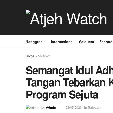
Nanggroe
Internasional
Saleuem
Feature
Home
Saleuem
Semangat Idul Ad
Tangan Tebarkan 
Program Sejuta
by
Admin
22/05/2026
in
Saleuem