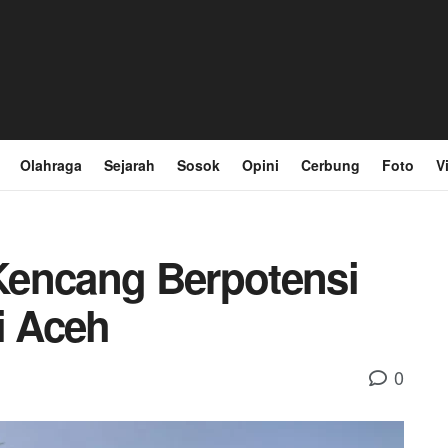
Olahraga
Sejarah
Sosok
Opini
Cerbung
Foto
V
Kencang Berpotensi
i Aceh
0