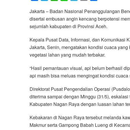
a
w
h
i
e
m
h
Jakarta – Badan Nasional Penanggulangan Ben
c
i
a
n
l
a
a
disertai embusan angin kencang berpotensi memp
e
t
t
e
e
i
r
sejumlah kabupaten di Provinsi Aceh.
b
t
s
g
l
e
o
e
A
r
Kepala Pusat Data, Informasi, dan Komunikasi
o
r
p
a
Jakarta, Senin, mengatakan kondisi cuaca yang 
k
p
m
vegetasi lahan yang mudah terbakar.
“Hasil pemantauan visual, api belum berhasil 
api masih bisa meluas mengingat kondisi cuaca 
Direktorat Pusat Pengendalian Operasi (Pusda
diterima sampai dengan Minggu (31/5), eskalasi tit
Kabupaten Nagan Raya dengan luasan lahan ter
Kebakaran di Nagan Raya tersebut melanda k
Makmur serta Gampong Babah Lueng di Kecamat