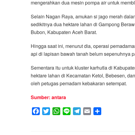
mengerahkan dua mesin pompa air untuk membl
Selain Nagan Raya, amukan si jago merah dal
sedikitnya dua hektare lahan di Gampong Ber
Bubon, Kabupaten Aceh Barat.
Hingga saat ini, menurut dia, operasi pemadaman 
api di lapisan bawah tanah belum sepenuhnya 
Sementara itu untuk kluster karhutla di Kabup
hektare lahan di Kecamatan Ketol, Bebesen, dan
oleh petugas pemadam kebakaran setempat.
Sumber: antara
F
T
W
L
T
E
S
a
w
h
i
e
m
h
c
i
a
n
l
a
a
e
t
t
e
e
i
r