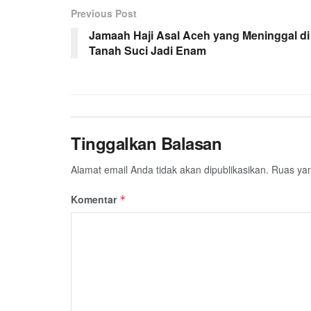
Previous Post
b
t
s
g
l
e
Jamaah Haji Asal Aceh yang Meninggal di
o
e
A
r
Tanah Suci Jadi Enam
o
r
p
a
k
p
m
Tinggalkan Balasan
Alamat email Anda tidak akan dipublikasikan.
Ruas yan
Komentar
*