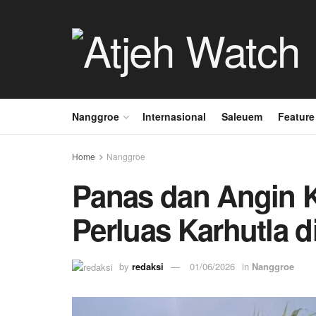
Nanggroe
Internasional
Saleuem
Feature
Home
Nanggroe
Panas dan Angin 
Perluas Karhutla d
by
redaksi
01/06/2026
in
Nanggroe