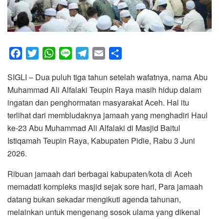
F
T
W
L
T
E
S
a
w
h
i
e
m
h
SIGLI – Dua puluh tiga tahun setelah wafatnya, nama Abu
c
i
a
n
l
a
a
Muhammad Ali Alfalaki Teupin Raya masih hidup dalam
e
t
t
e
e
i
r
ingatan dan penghormatan masyarakat Aceh. Hal itu
b
t
s
g
l
e
terlihat dari membludaknya jamaah yang menghadiri Haul
o
e
A
r
ke-23 Abu Muhammad Ali Alfalaki di Masjid Baitul
o
r
p
a
Istiqamah Teupin Raya, Kabupaten Pidie, Rabu 3 Juni
k
p
m
2026.
Ribuan jamaah dari berbagai kabupaten/kota di Aceh
memadati kompleks masjid sejak sore hari, Para jamaah
datang bukan sekadar mengikuti agenda tahunan,
melainkan untuk mengenang sosok ulama yang dikenal