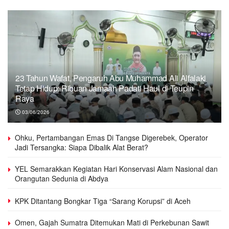
23 Tahun Wafat, Pengaruh Abu Muhammad Ali Alfalaki
Tetap Hidup: Ribuan Jamaah Padati Haul di Teupin
Raya
03/06/2026
Ohku, Pertambangan Emas Di Tangse Digerebek, Operator
Jadi Tersangka: Siapa Dibalik Alat Berat?
YEL Semarakkan Kegiatan Hari Konservasi Alam Nasional dan
Orangutan Sedunia di Abdya
KPK Ditantang Bongkar Tiga “Sarang Korupsi” di Aceh
Omen, Gajah Sumatra Ditemukan Mati di Perkebunan Sawit