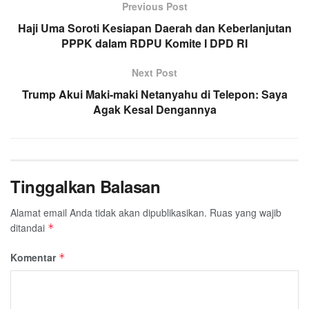
Previous Post
b
t
s
g
l
e
Haji Uma Soroti Kesiapan Daerah dan Keberlanjutan
o
e
A
r
PPPK dalam RDPU Komite I DPD RI
o
r
p
a
k
p
m
Next Post
Trump Akui Maki-maki Netanyahu di Telepon: Saya
Agak Kesal Dengannya
Tinggalkan Balasan
Alamat email Anda tidak akan dipublikasikan.
Ruas yang wajib
ditandai
*
Komentar
*