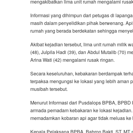
mengakibatkan lima unit rumah mengalami rusak 
b
t
s
g
l
e
o
e
A
r
Informasi yang dihimpun dari petugas di lapang
o
r
p
a
masih dalam penyelidikan pihak berwenang. Ap
k
p
m
rumah yang berada berdekatan sehingga menyeb
Akibat kejadian tersebut, lima unit rumah milik
(48), Julpila Hadi (39), dan Abdul Mutalib (70) 
Arina Wati (42) mengalami rusak ringan.
Secara keseluruhan, kebakaran berdampak terh
terpaksa mengungsi ke lokasi yang lebih aman p
musibah tersebut.
Menurut Informasi dari Pusdalops BPBA, BPBD 
armada pemadam kebakaran ke lokasi kejadian.
memadamkan kobaran api agar tidak meluas ke ba
Kepala Pelaksana BPBA, Bahron Bakti, ST, MT 