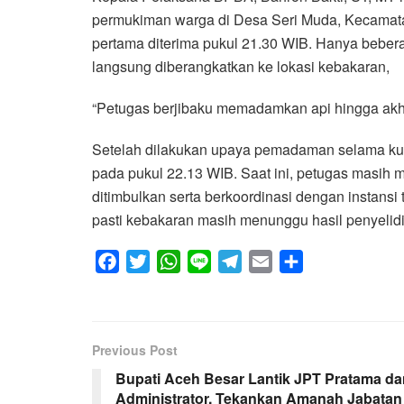
permukiman warga di Desa Seri Muda, Kecamat
pertama diterima pukul 21.30 WIB. Hanya bebera
langsung diberangkatkan ke lokasi kebakaran,
“Petugas berjibaku memadamkan api hingga akhi
Setelah dilakukan upaya pemadaman selama kura
pada pukul 22.13 WIB. Saat ini, petugas masih 
ditimbulkan serta berkoordinasi dengan instans
pasti kebakaran masih menunggu hasil penyelid
F
T
W
L
T
E
S
a
w
h
i
e
m
h
c
i
a
n
l
a
a
e
t
t
e
e
i
r
Previous Post
b
t
s
g
l
e
Bupati Aceh Besar Lantik JPT Pratama da
o
e
A
r
Administrator, Tekankan Amanah Jabatan
o
r
p
a