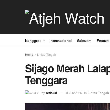
Nanggroe
Internasional
Saleuem
Feature
Home
Lintas Tengah
Sijago Merah Lala
Tenggara
by
redaksi
03/06/2026
in
Lintas Tengah