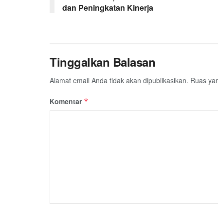
dan Peningkatan Kinerja
k
p
m
Tinggalkan Balasan
Alamat email Anda tidak akan dipublikasikan.
Ruas yan
Komentar
*