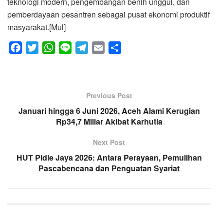
teknologi modern, pengembangan benih unggul, dan
pemberdayaan pesantren sebagai pusat ekonomi produktif
masyarakat.[Mul]
F
T
W
L
T
E
S
a
w
h
i
e
m
h
c
i
a
n
l
a
a
e
t
t
e
e
i
r
Previous Post
b
t
s
g
l
e
Januari hingga 6 Juni 2026, Aceh Alami Kerugian
o
e
A
r
Rp34,7 Miliar Akibat Karhutla
o
r
p
a
k
p
m
Next Post
HUT Pidie Jaya 2026: Antara Perayaan, Pemulihan
Pascabencana dan Penguatan Syariat