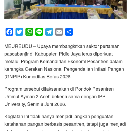
F
T
W
L
T
E
S
a
w
h
i
e
m
h
MEUREUDU – Upaya membangkitkan sektor pertanian
c
i
a
n
l
a
a
pascabanjir di Kabupaten Pidie Jaya terus diperkuat
e
t
t
e
e
i
r
melalui Program Kemandirian Ekonomi Pesantren dalam
b
t
s
g
l
e
kerangka Gerakan Nasional Pengendalian Inflasi Pangan
o
e
A
r
(GNPIP) Komoditas Beras 2026.
o
r
p
a
k
p
m
Program tersebut dilaksanakan di Pondok Pesantren
Ummul Ayman 3 Aceh bekerja sama dengan IPB
University, Senin 8 Juni 2026.
Kegiatan ini tidak hanya menjadi langkah penguatan
ketahanan pangan berbasis pesantren, tetapi juga menjadi