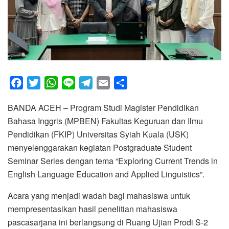
F
T
W
L
T
E
S
a
w
h
i
e
m
h
BANDA ACEH – Program Studi Magister Pendidikan
c
i
a
n
l
a
a
Bahasa Inggris (MPBEN) Fakultas Keguruan dan Ilmu
e
t
t
e
e
i
r
Pendidikan (FKIP) Universitas Syiah Kuala (USK)
b
t
s
g
l
e
menyelenggarakan kegiatan Postgraduate Student
o
e
A
r
Seminar Series dengan tema “Exploring Current Trends in
o
r
p
a
English Language Education and Applied Linguistics”.
k
p
m
Acara yang menjadi wadah bagi mahasiswa untuk
mempresentasikan hasil penelitian mahasiswa
pascasarjana ini berlangsung di Ruang Ujian Prodi S-2