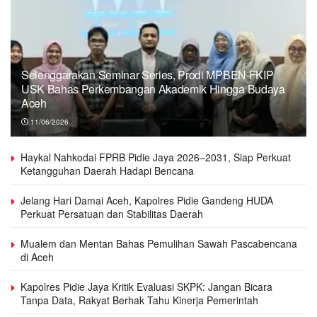
Selenggarakan Seminar Series, Prodi MPBEN FKIP
USK Bahas Perkembangan Akademik Hingga Budaya
Aceh
11/06/2026
Haykal Nahkodai FPRB Pidie Jaya 2026–2031, Siap Perkuat
Ketangguhan Daerah Hadapi Bencana
Jelang Hari Damai Aceh, Kapolres Pidie Gandeng HUDA
Perkuat Persatuan dan Stabilitas Daerah
Mualem dan Mentan Bahas Pemulihan Sawah Pascabencana
di Aceh
Kapolres Pidie Jaya Kritik Evaluasi SKPK: Jangan Bicara
Tanpa Data, Rakyat Berhak Tahu Kinerja Pemerintah