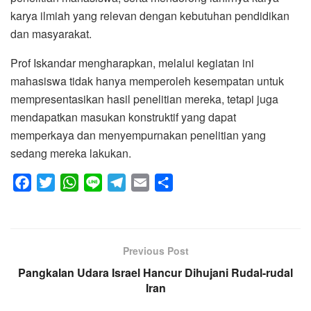
karya ilmiah yang relevan dengan kebutuhan pendidikan
dan masyarakat.
Prof Iskandar mengharapkan, melalui kegiatan ini
mahasiswa tidak hanya memperoleh kesempatan untuk
mempresentasikan hasil penelitian mereka, tetapi juga
mendapatkan masukan konstruktif yang dapat
memperkaya dan menyempurnakan penelitian yang
sedang mereka lakukan.
F
T
W
L
T
E
S
a
w
h
i
e
m
h
c
i
a
n
l
a
a
e
t
t
e
e
i
r
Previous Post
b
t
s
g
l
e
Pangkalan Udara Israel Hancur Dihujani Rudal-rudal
o
e
A
r
Iran
o
r
p
a
k
p
m