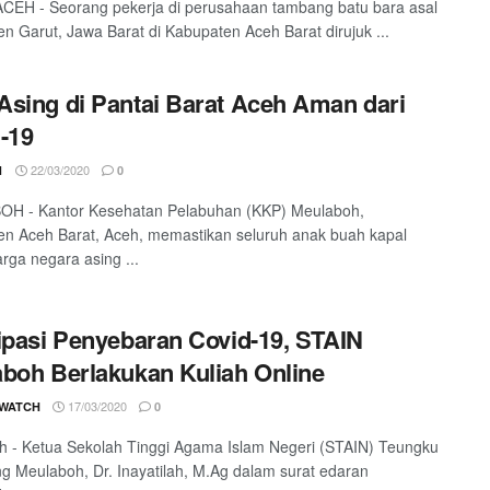
CEH - Seorang pekerja di perusahaan tambang batu bara asal
n Garut, Jawa Barat di Kabupaten Aceh Barat dirujuk ...
sing di Pantai Barat Aceh Aman dari
-19
22/03/2020
1
0
H - Kantor Kesehatan Pelabuhan (KKP) Meulaboh,
n Aceh Barat, Aceh, memastikan seluruh anak buah kapal
rga negara asing ...
ipasi Penyebaran Covid-19, STAIN
boh Berlakukan Kuliah Online
17/03/2020
 WATCH
0
 - Ketua Sekolah Tinggi Agama Islam Negeri (STAIN) Teungku
g Meulaboh, Dr. Inayatilah, M.Ag dalam surat edaran