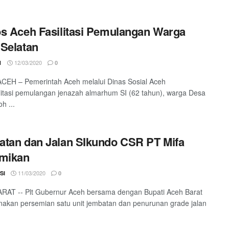
s Aceh Fasilitasi Pemulangan Warga
Selatan
12/03/2020
1
0
CEH – Pemerintah Aceh melalui Dinas Sosial Aceh
itasi pemulangan jenazah almarhum SI (62 tahun), warga Desa
h ...
tan dan Jalan SIkundo CSR PT Mifa
smikan
11/03/2020
SI
0
RAT -- Plt Gubernur Aceh bersama dengan Bupati Aceh Barat
akan persemian satu unit jembatan dan penurunan grade jalan