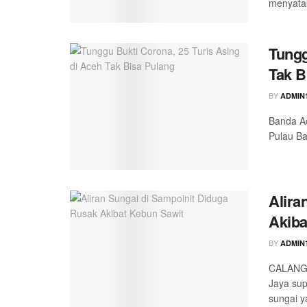
menyatak
Tungg
Tak B
BY
ADMIN
Banda Ac
Pulau Ba
Alira
Akiba
BY
ADMIN
CALANG 
Jaya sup
sungai ya