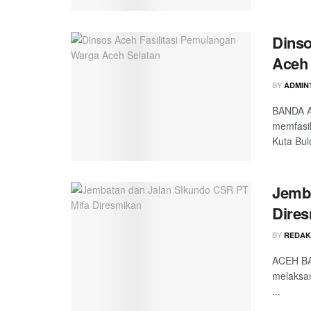
Dinso
Aceh 
BY
ADMIN
BANDA A
memfasil
Kuta Bulo
Jemba
Dire
BY
REDAK
ACEH BA
melaksan
...