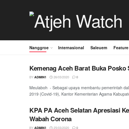
Nanggroe
Internasional
Saleuem
Feature
Kemenag Aceh Barat Buka Posko S
BY
26/03/2020
ADMIN1
0
Meulaboh - Sebagai upaya membantu pemerintah dal
2019 (Covid-19), Kantor Kementerian Agama Kabupate
KPA PA Aceh Selatan Apresiasi Ke
Wabah Corona
BY
25/03/2020
ADMIN1
0