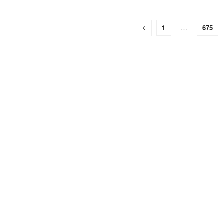
1
…
675