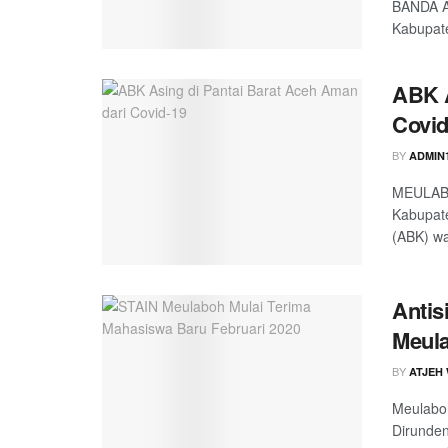
BANDA A
Kabupate
ABK A
Covid
BY
ADMIN
MEULABO
Kabupate
(ABK) wa
Antis
Meula
BY
ATJEH
Meulaboh
Dirunden