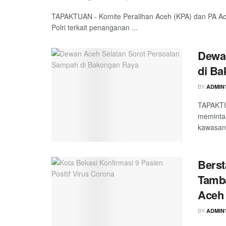
TAPAKTUAN - Komite Peralihan Aceh (KPA) dan PA Ac
Polri terkait penanganan ...
Dewan
di B
BY
ADMIN
TAPAKTU
meminta
kawasan 
Berst
Tamb
Aceh
BY
ADMIN