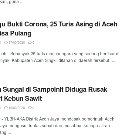
an, guna ...
u Bukti Corona, 25 Turis Asing di Aceh
isa Pulang
17/03/2020
1
0
eh - Sebanyak 25 turis mancanegara yang sedang berlibur di
nyak, Kabupaten Aceh Singkil ditahan di daerah tersebut. ...
n Sungai di Sampoinit Diduga Rusak
t Kebun Sawit
16/03/2020
1
0
- YLBH-AKA Distrik Aceh Jaya mendesak pemerintah Aceh
aya mengusut tuntas sebab dan musabbat kenapa aliran
ng ...