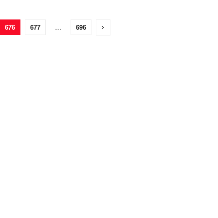
676
677
…
696