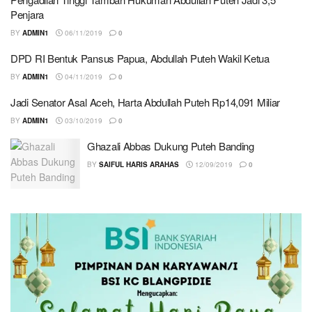
Penjara
BY
ADMIN1
06/11/2019
0
DPD RI Bentuk Pansus Papua, Abdullah Puteh Wakil Ketua
BY
ADMIN1
04/11/2019
0
Jadi Senator Asal Aceh, Harta Abdullah Puteh Rp14,091 Miliar
BY
ADMIN1
03/10/2019
0
Ghazali Abbas Dukung Puteh Banding
BY
SAIFUL HARIS ARAHAS
12/09/2019
0