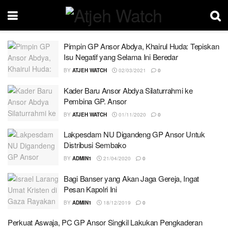
Pimpin GP Ansor Abdya, Khairul Huda: Tepiskan
Isu Negatif yang Selama Ini Beredar
BY
ATJEH WATCH
02/03/2021
0
Kader Baru Ansor Abdya Silaturrahmi ke
Pembina GP. Ansor
BY
ATJEH WATCH
01/11/2020
0
Lakpesdam NU Digandeng GP Ansor Untuk
Distribusi Sembako
BY
ADMIN1
21/04/2020
0
Bagi Banser yang Akan Jaga Gereja, Ingat
Pesan Kapolri Ini
BY
ADMIN1
18/12/2019
0
Perkuat Aswaja, PC GP Ansor Singkil Lakukan Pengkaderan