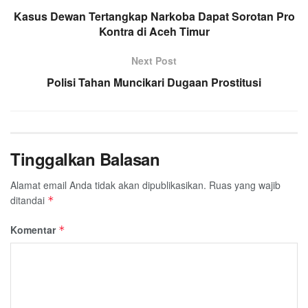
o
r
p
a
Kasus Dewan Tertangkap Narkoba Dapat Sorotan Pro
k
p
Kontra di Aceh Timur
m
Next Post
Polisi Tahan Muncikari Dugaan Prostitusi
Tinggalkan Balasan
Alamat email Anda tidak akan dipublikasikan.
Ruas yang wajib
ditandai
*
Komentar
*