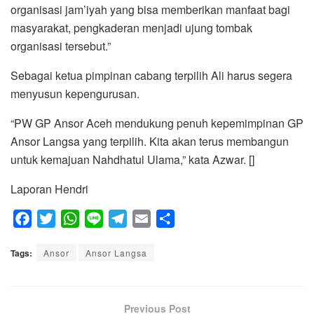
organisasi jam’iyah yang bisa memberikan manfaat bagi
masyarakat, pengkaderan menjadi ujung tombak
organisasi tersebut.”
Sebagai ketua pimpinan cabang terpilih Ali harus segera
menyusun kepengurusan.
“PW GP Ansor Aceh mendukung penuh kepemimpinan GP
Ansor Langsa yang terpilih. Kita akan terus membangun
untuk kemajuan Nahdhatul Ulama,” kata Azwar. []
Laporan Hendri
F
T
W
L
T
E
S
a
w
h
i
e
m
h
Tags:
c
Ansor
i
a
Ansor Langsa
n
l
a
a
e
t
t
e
e
i
r
b
t
s
g
l
e
o
e
A
Previous Post
r