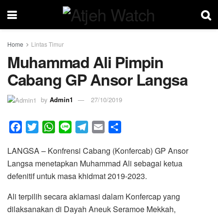
Home
Lintas Timur
Muhammad Ali Pimpin
Cabang GP Ansor Langsa
by
Admin1
27/10/2019
F
T
W
L
T
E
S
a
w
h
i
e
m
h
LANGSA – Konfrensi Cabang (Konfercab) GP Ansor
c
i
a
n
l
a
a
Langsa menetapkan Muhammad Ali sebagai ketua
e
t
t
e
e
i
r
defenitif untuk masa khidmat 2019-2023.
b
t
s
g
l
e
o
e
A
r
Ali terpilih secara aklamasi dalam Konfercap yang
o
r
p
a
dilaksanakan di Dayah Aneuk Seramoe Mekkah,
k
p
m