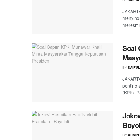
JAKARTA 
menyindi
meresmik
Soal 
Masya
BY
SAIFU
JAKARTA
penting 
(KPK). P
Jokow
Boyol
BY
ADMIN