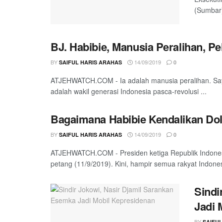
(Sumbar)
BJ. Habibie, Manusia Peralihan, P
BY
14/09/2019
SAIFUL HARIS ARAHAS
0
ATJEHWATCH.COM - Ia adalah manusia peralihan. Saya 
adalah wakil generasi Indonesia pasca-revolusi ...
Bagaimana Habibie Kendalikan Dola
BY
14/09/2019
SAIFUL HARIS ARAHAS
0
ATJEHWATCH.COM - Presiden ketiga Republik Indones
petang (11/9/2019). Kini, hampir semua rakyat Indonesi
Sindi
Jadi 
BY
SAIFU