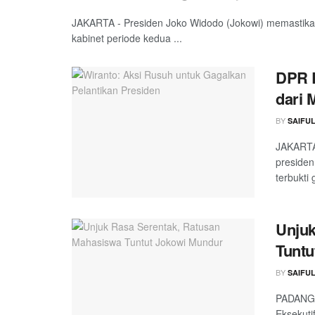
JAKARTA - Presiden Joko Widodo (Jokowi) memastikan
kabinet periode kedua ...
DPR R
dari
BY
SAIFU
JAKARTA 
presiden
terbukti 
Unjuk
Tuntu
BY
SAIFU
PADANG 
Eksekuti