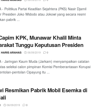
- Politikus Partai Keadilan Sejahtera (PKS) Nasir Djamil
r Presiden Joko Widodo atau Jokowi yang secara resmi
an pabrik ...
Capim KPK, Munawar Khalil Minta
rakat Tunggu Keputusan Presiden
06/09/2019
L HARIS ARAHAS
0
 - Jaringan Kaum Muda (Jarkam) menyampaikan catatan
atas seleksi calon pimpinan Komisi Pemberantasan Korupsi
entolan-pentolan Cipayung itu ...
i Resmikan Pabrik Mobil Esemka di
ali
06/09/2019
1
0