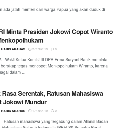
 ada jatah menteri dari warga Papua yang akan duduk di
I Minta Presiden Jokowi Copot Wiranto
 Menkopolhukam
27/09/2019
L HARIS ARAHAS
0
- Wakil Ketua Komisi III DPR Erma Suryani Ranik meminta
 bersikap tegas mencopot Menkopolhukam Wiranto, karena
gagal dalam ...
 Rasa Serentak, Ratusan Mahasiswa
t Jokowi Mundur
17/09/2019
L HARIS ARAHAS
0
- Ratusan mahasiswa yang tergabung dalam Aliansi Badan
f Mahasiswa Seluruh Indonesia (BEM-SI) Sumatra Barat