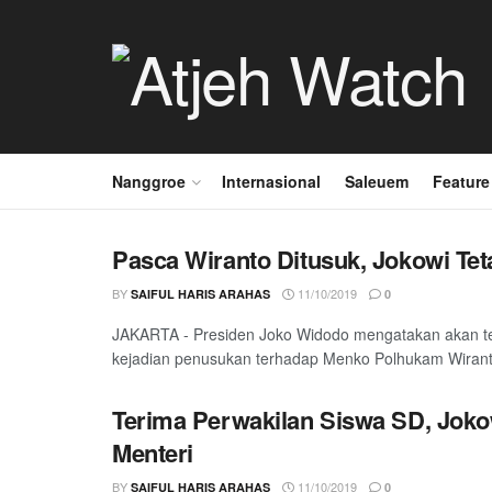
Nanggroe
Internasional
Saleuem
Feature
Pasca Wiranto Ditusuk, Jokowi Te
BY
11/10/2019
SAIFUL HARIS ARAHAS
0
JAKARTA - Presiden Joko Widodo mengatakan akan t
kejadian penusukan terhadap Menko Polhukam Wiranto
Terima Perwakilan Siswa SD, Joko
Menteri
BY
11/10/2019
SAIFUL HARIS ARAHAS
0