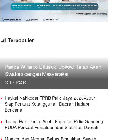
Terpopuler
Pasca Wiranto Ditusuk, Jokowi Tetap Akan
Swafoto dengan Masyarakat
11/10/2019
Haykal Nahkodai FPRB Pidie Jaya 2026–2031,
Siap Perkuat Ketangguhan Daerah Hadapi
Bencana
Jelang Hari Damai Aceh, Kapolres Pidie Gandeng
HUDA Perkuat Persatuan dan Stabilitas Daerah
Mualem dan Mentan Bahas Pemulihan Sawah