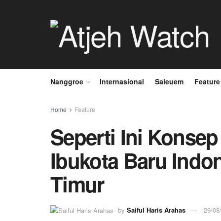
Nanggroe
Internasional
Saleuem
Feature
Home
Feature
Seperti Ini Konse
Ibukota Baru Indo
Timur
by
Saiful Haris Arahas
29/08