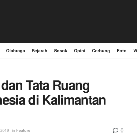
Olahraga
Sejarah
Sosok
Opini
Cerbung
Foto
V
p dan Tata Ruang
nesia di Kalimantan
0
/2019
in
Feature