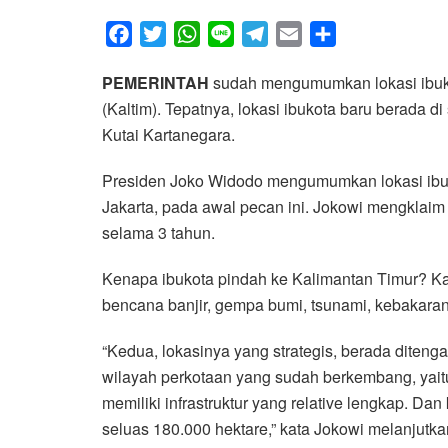
F
T
W
L
T
E
S
a
w
h
i
e
m
h
PEMERINTAH
sudah mengumumkan lokasi ibuko
c
i
a
n
l
a
a
(Kaltim). Tepatnya, lokasi ibukota baru berada
e
t
t
e
e
i
r
Kutai Kartanegara.
b
t
s
g
l
e
o
e
A
r
Presiden Joko Widodo mengumumkan lokasi ibukot
o
r
p
a
Jakarta, pada awal pecan ini. Jokowi mengklaim 
k
p
m
selama 3 tahun.
Kenapa ibukota pindah ke Kalimantan Timur? Kat
bencana banjir, gempa bumi, tsunami, kebakaran
“Kedua, lokasinya yang strategis, berada diteng
wilayah perkotaan yang sudah berkembang, yait
memiliki infrastruktur yang relative lengkap. Dan
seluas 180.000 hektare,” kata Jokowi melanjutka