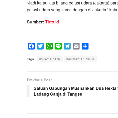
“Jadi kalau kita bilang polusi udara (Jakarta) p
polusi udara yang sama dengan di Jakarta,” kata
Sumber:
Tirto.id
F
T
W
L
T
E
S
a
w
h
i
e
m
h
Tags:
c
ibukota baru
i
a
n
kalimantan timur
l
a
a
e
t
t
e
e
i
r
b
t
s
g
l
e
Previous Post
o
e
A
r
o
r
p
a
Satuan Gabungan Musnahkan Dua Hektar
Ladang Ganja di Tangse
k
p
m