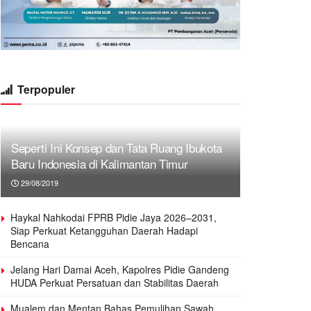
Terpopuler
Seperti Ini Konsep dan Tata Ruang Ibukota
Baru Indonesia di Kalimantan Timur
29/08/2019
Haykal Nahkodai FPRB Pidie Jaya 2026–2031,
Siap Perkuat Ketangguhan Daerah Hadapi
Bencana
Jelang Hari Damai Aceh, Kapolres Pidie Gandeng
HUDA Perkuat Persatuan dan Stabilitas Daerah
Mualem dan Mentan Bahas Pemulihan Sawah