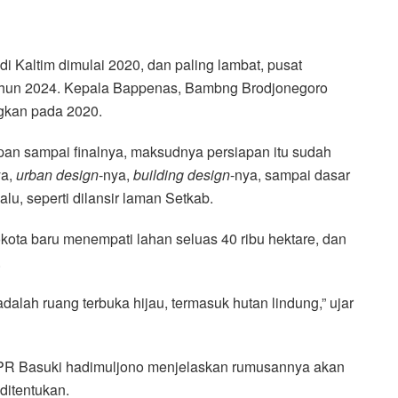
 Kaltim dimulai 2020, dan paling lambat, pusat
tahun 2024. Kepala Bappenas, Bambng Brodjonegoro
gkan pada 2020.
apan sampai finalnya, maksudnya persiapan itu sudah
ya,
urban design
-nya,
building design
-nya, sampai dasar
lu, seperti dilansir laman Setkab.
ota baru menempati lahan seluas 40 ribu hektare, dan
.
adalah ruang terbuka hijau, termasuk hutan lindung,” ujar
PUPR Basuki hadimuljono menjelaskan rumusannya akan
 ditentukan.