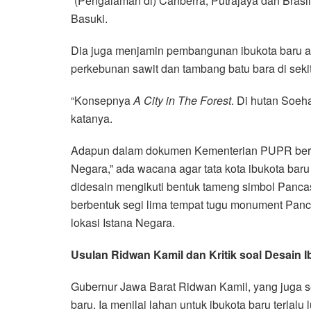
“(Pengalaman di) Canberra, Putrajaya dan Brasilia 
Basuki.
Dia juga menjamin pembangunan ibukota baru 
perkebunan sawit dan tambang batu bara di sekit
“Konsepnya
A City in The Forest
. Di hutan Soeha
katanya.
Adapun dalam dokumen Kementerian PUPR berta
Negara,” ada wacana agar tata kota ibukota bar
didesain mengikuti bentuk tameng simbol Panca
berbentuk segi lima tempat tugu monument Pancas
lokasi Istana Negara.
Usulan Ridwan Kamil dan Kritik soal Desain 
Gubernur Jawa Barat Ridwan Kamil, yang juga se
baru. Ia menilai lahan untuk ibukota baru terlalu 