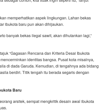
sebagai contoh, kita tidak ingin seperti itu,” lanjut
akan memperhatikan aspek lingkungan. Lahan bekas
ar ibukota baru pun akan dihijaukan.
rto banyak bekas ilegal sawit, akan dihutankan lagi,”
juk “Gagasan Rencana dan Kriteria Desai Ibukota
u mencerminkan identitas bangsa. Pusat kota misalnya,
sila di dada Garuda. Kemudian, di tengahnya ada bidang
ila berdiri. Titik tengah itu berada segaris dengan
Ibukota Baru
orang arsitek, sempat mengkritik desain awal ibukota
luas.