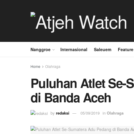
Nanggroe
Internasional
Saleuem
Feature
Home
Olahraga
Puluhan Atlet Se
di Banda Aceh
by
redaksi
05/09/2019
in
Olahraga