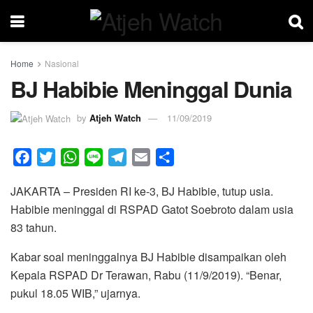
Home
Nasional
BJ Habibie Meninggal Dunia
by
Atjeh Watch
11/09/2019
F
T
W
L
T
E
S
a
w
h
i
e
m
h
JAKARTA – Presiden RI ke-3, BJ Habibie, tutup usia.
c
i
a
n
l
a
a
Habibie meninggal di RSPAD Gatot Soebroto dalam usia
e
t
t
e
e
i
r
83 tahun.
b
t
s
g
l
e
o
e
A
r
Kabar soal meninggalnya BJ Habibie disampaikan oleh
o
r
p
a
Kepala RSPAD Dr Terawan, Rabu (11/9/2019). “Benar,
k
p
m
pukul 18.05 WIB,” ujarnya.