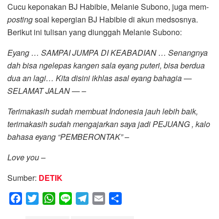
Cucu keponakan BJ Habibie, Melanie Subono, juga mem-
posting
soal kepergian BJ Habibie di akun medsosnya.
Berikut ini tulisan yang diunggah Melanie Subono:
Eyang … SAMPAI JUMPA DI KEABADIAN … Senangnya
dah bisa ngelepas kangen sala eyang puteri, bisa berdua
dua an lagi… Kita disini ikhlas asal eyang bahagia —
SELAMAT JALAN — –
Terimakasih sudah membuat Indonesia jauh lebih baik,
terimakasih sudah mengajarkan saya jadi PEJUANG , kalo
bahasa eyang “PEMBERONTAK” –
Love you –
Sumber:
DETIK
F
T
W
L
T
E
S
a
w
h
i
e
m
h