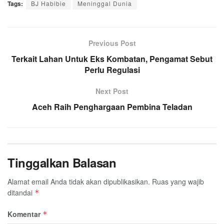
Tags:
c
BJ Habibie
i
a
n
Meninggal Dunia
l
a
a
e
t
t
e
e
i
r
b
t
s
g
l
e
o
e
A
Previous Post
r
o
r
p
a
Terkait Lahan Untuk Eks Kombatan, Pengamat Sebut
k
p
Perlu Regulasi
m
Next Post
Aceh Raih Penghargaan Pembina Teladan
Tinggalkan Balasan
Alamat email Anda tidak akan dipublikasikan.
Ruas yang wajib
ditandai
*
Komentar
*