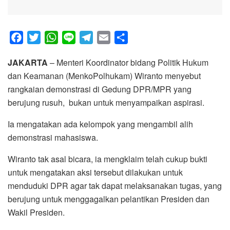
F
T
W
L
T
E
S
a
w
h
i
e
m
h
JAKARTA
– Menteri Koordinator bidang Politik Hukum
c
i
a
n
l
a
a
dan Keamanan (MenkoPolhukam) Wiranto menyebut
e
t
t
e
e
i
r
rangkaian demonstrasi di Gedung DPR/MPR yang
b
t
s
g
l
e
berujung rusuh, bukan untuk menyampaikan aspirasi.
o
e
A
r
o
r
p
a
Ia mengatakan ada kelompok yang mengambil alih
k
p
m
demonstrasi mahasiswa.
Wiranto tak asal bicara, ia mengklaim telah cukup bukti
untuk mengatakan aksi tersebut dilakukan untuk
menduduki DPR agar tak dapat melaksanakan tugas, yang
berujung untuk menggagalkan pelantikan Presiden dan
Wakil Presiden.