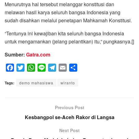
Menurutnya hal tersebut melanggar konstitusi dan
melawan hasil karya seluruh bangsa Indonesia yang
sudah disahkan melalui penetapan Mahkamah Konstitusi.
“Tentunya ini kewajiban kita seluruh bangsa Indonesia
untuk mengamankan (jelang pelantikan) itu,” pungkasnya.[]
Sumber:
Gatra.com
F
T
W
L
T
E
S
a
w
h
i
e
m
h
Tags:
c
demo mahasiswa
i
a
n
l
wiranto
a
a
e
t
t
e
e
i
r
b
t
s
g
l
e
o
e
A
Previous Post
r
o
r
p
a
Kesbangpol se-Aceh Rakor di Langsa
k
p
m
Next Post