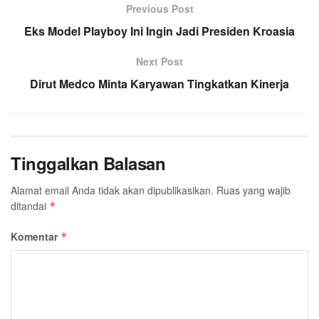
o
e
A
Previous Post
r
o
r
p
a
Eks Model Playboy Ini Ingin Jadi Presiden Kroasia
k
p
m
Next Post
Dirut Medco Minta Karyawan Tingkatkan Kinerja
Tinggalkan Balasan
Alamat email Anda tidak akan dipublikasikan.
Ruas yang wajib
ditandai
*
Komentar
*