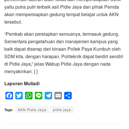
yaitu putra putri terbaik asli Pidie Jaya dan pihak Pemda
akan mempersiapkan gedung tempat belajar untuk AKN
tersebut.
“Pemkab akan persiapkan semuanya, termasuk gedung.
Sementara pengetahuan dan manajemen kampus yang
baik dapat diserap dari binaan Poltek Paya Kumbuh oleh
SDM kita, dengan harapan, Politeknik dapat berdiri sendiri
di Pidie Jaya,” jelas Wabup Pidie Jaya dengan nada
menyakinkan. [ ]
Laporan Muliadi
F
T
W
L
T
E
S
a
w
h
i
e
m
h
Tags:
c
AKN Pidie Jaya
i
a
n
l
pidie jaya
a
a
e
t
t
e
e
i
r
b
t
s
g
l
e