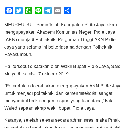
F
T
W
L
T
E
S
a
w
h
i
e
m
h
MEUREUDU – Pemerintah Kabupaten Pidie Jaya akan
c
i
a
n
l
a
a
mengupayakan Akademi Komunitas Negeri Pidie Jaya
e
t
t
e
e
i
r
(AKN) menjadi Politeknik. Perguruan Tinggi AKN Pidie
b
t
s
g
l
e
Jaya yang selama ini bekerjasama dengan Politeknik
o
e
A
r
Payakumbuh.
o
r
p
a
k
p
m
Hal tersebut dikatakan oleh Wakil Bupati Pidie Jaya, Said
Mulyadi, kamis 17 oktober 2019.
“Pemerintah daerah akan mengupayakan AKN Pidie Jaya
untuk menjadi politeknik, dan kemenristekdikti sangat
menyambut baik dengan respon yang luar biasa,” kata
Waled sapaan akrap wakil bupati Pidie Jaya.
Katanya, setelah selesai secara administrasi maka Pihak
pemerintah daerah akan fokus dan mempersiapkan SDM